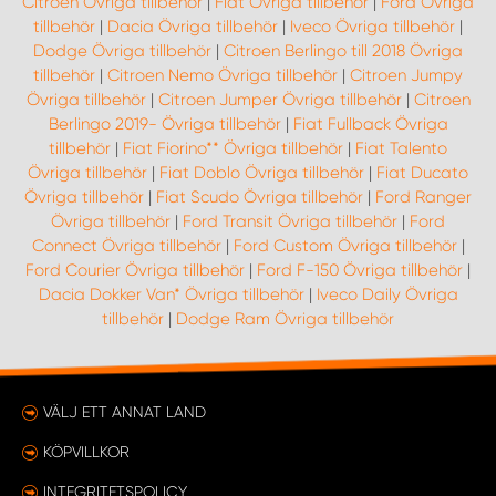
Citroen Övriga tillbehör
|
Fiat Övriga tillbehör
|
Ford Övriga
tillbehör
|
Dacia Övriga tillbehör
|
Iveco Övriga tillbehör
|
Dodge Övriga tillbehör
|
Citroen Berlingo till 2018 Övriga
tillbehör
|
Citroen Nemo Övriga tillbehör
|
Citroen Jumpy
Övriga tillbehör
|
Citroen Jumper Övriga tillbehör
|
Citroen
Berlingo 2019- Övriga tillbehör
|
Fiat Fullback Övriga
tillbehör
|
Fiat Fiorino** Övriga tillbehör
|
Fiat Talento
Övriga tillbehör
|
Fiat Doblo Övriga tillbehör
|
Fiat Ducato
Övriga tillbehör
|
Fiat Scudo Övriga tillbehör
|
Ford Ranger
Övriga tillbehör
|
Ford Transit Övriga tillbehör
|
Ford
Connect Övriga tillbehör
|
Ford Custom Övriga tillbehör
|
Ford Courier Övriga tillbehör
|
Ford F-150 Övriga tillbehör
|
Dacia Dokker Van* Övriga tillbehör
|
Iveco Daily Övriga
tillbehör
|
Dodge Ram Övriga tillbehör
VÄLJ ETT ANNAT LAND
KÖPVILLKOR
INTEGRITETSPOLICY