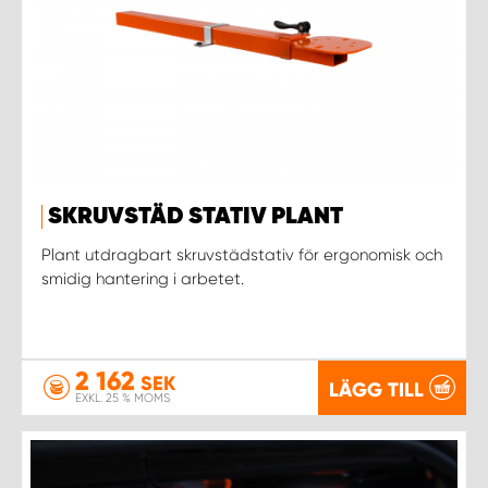
SKRUVSTÄD STATIV PLANT
Plant utdragbart skruvstädstativ för ergonomisk och
smidig hantering i arbetet.
2 162
SEK
LÄGG TILL
EXKL. 25 % MOMS