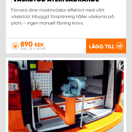
WORK SYSTEM NORRKÖPING
Förvara dina maskinväskor effektivt med vårt
väskstöd. Inbyggd förspänning håller väskorna på
WORK SYSTEM SKELLEFTEÅ
plats – ingen manuell låsning krävs.
WORK SYSTEM SKÖVDE
890
SEK
LÄGG TILL
WORK SYSTEM STAFFANSTORP
EXKL. 25 % MOMS
WORK SYSTEM STOCKHOLM NORR
WORK SYSTEM STOCKHOLM SYD
WORK SYSTEM SUNDSVALL
WORK SYSTEM TRESTAD
WORK SYSTEM UMEÅ