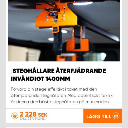
STEGHÅLLARE ÅTERFJÄDRANDE
INVÄNDIGT 1400MM
Förvara din stege effektivt i taket med den
återfjädrande steghållaren. Med patentsökt teknik
är denna den bästa steghållaren på marknaden.
2 228
SEK
LÄGG TILL
EXKL. 25 % MOMS