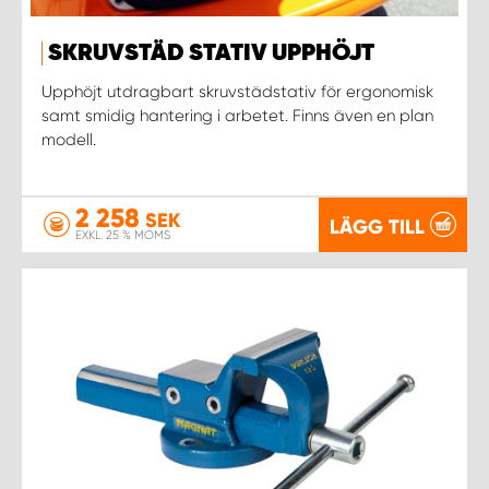
SKRUVSTÄD STATIV UPPHÖJT
WORK SYSTEM UPPSALA
Upphöjt utdragbart skruvstädstativ för ergonomisk
WORK SYSTEM VARBERG
samt smidig hantering i arbetet. Finns även en plan
modell.
WORK SYSTEM VÄRNAMO
2 258
SEK
LÄGG TILL
WORK SYSTEM VÄSTERÅS
EXKL. 25 % MOMS
WORK SYSTEM VÄXJÖ
WORK SYSTEM ÖREBRO
WORK SYSTEM ÖSTERSUND