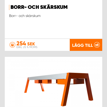
BORR- OCH SKÄRSKUM
Borr- och skärskum
254
SEK
LÄGG TILL
EXKL. 25 % MOMS