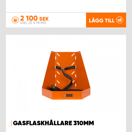
2 100
SEK
LÄGG TILL
EXKL. 25 % MOMS
GASFLASKHÅLLARE 310MM