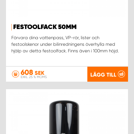
FESTOOLFACK 50MM
Förvara dina vattenpass, VP-rör, lister och
festoolskenor under bilinredningens överhylla med
hjälp av detta festoolfack. Finns även i 100mm höjd.
608
SEK
LÄGG TILL
EXKL. 25 % MOMS