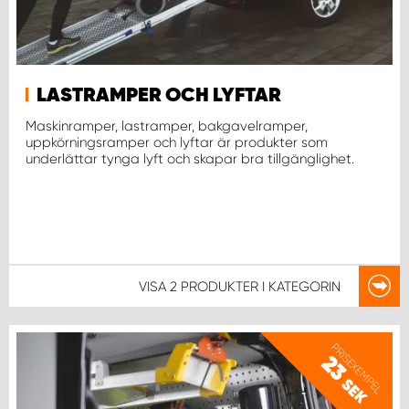
LASTRAMPER OCH LYFTAR
Maskinramper, lastramper, bakgavelramper,
uppkörningsramper och lyftar är produkter som
underlättar tynga lyft och skapar bra tillgänglighet.
VISA
2 PRODUKTER
I KATEGORIN
PRISEXEMPEL
23
SEK