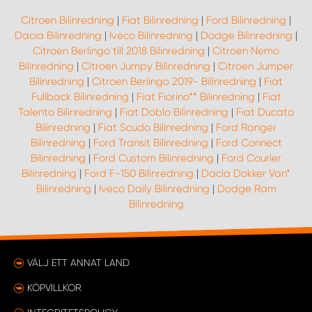
Citroen Bilinredning
|
Fiat Bilinredning
|
Ford Bilinredning
|
Dacia Bilinredning
|
Iveco Bilinredning
|
Dodge Bilinredning
|
Citroen Berlingo till 2018 Bilinredning
|
Citroen Nemo
Bilinredning
|
Citroen Jumpy Bilinredning
|
Citroen Jumper
Bilinredning
|
Citroen Berlingo 2019- Bilinredning
|
Fiat
Fullback Bilinredning
|
Fiat Fiorino** Bilinredning
|
Fiat
Talento Bilinredning
|
Fiat Doblo Bilinredning
|
Fiat Ducato
Bilinredning
|
Fiat Scudo Bilinredning
|
Ford Ranger
Bilinredning
|
Ford Transit Bilinredning
|
Ford Connect
Bilinredning
|
Ford Custom Bilinredning
|
Ford Courier
Bilinredning
|
Ford F-150 Bilinredning
|
Dacia Dokker Van*
Bilinredning
|
Iveco Daily Bilinredning
|
Dodge Ram
Bilinredning
VÄLJ ETT ANNAT LAND
KÖPVILLKOR