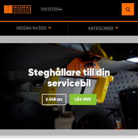
0103333544
HITTA EN ANLÄGGNING
NÄRA DIG
NISSAN NV300
KATEGORIER
GÅ TILL KARTA
Steghållare till din
WORK SYSTEM SVERIGE
servicebil
WORK SYSTEM BORÅS
2.048
LÄS MER
SEK
WORK SYSTEM FALUN
WORK SYSTEM GÖTEBORG ARÖD