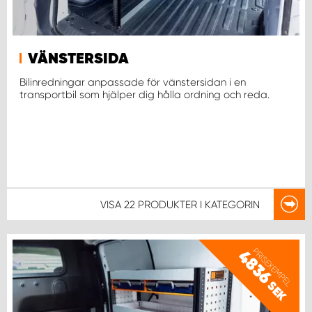
WORK SYSTEM UPPSALA
VÄNSTERSIDA
WORK SYSTEM VARBERG
Bilinredningar anpassade för vänstersidan i en
transportbil som hjälper dig hålla ordning och reda.
WORK SYSTEM VÄRNAMO
WORK SYSTEM VÄSTERÅS
WORK SYSTEM VÄXJÖ
VISA
22 PRODUKTER
I KATEGORIN
WORK SYSTEM ÖREBRO
PRISEXEMPEL
4836
WORK SYSTEM ÖSTERSUND
SEK