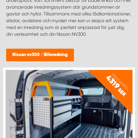
arbetsplats. Vårt sortiment består av både enkla och mer
WORK SYSTEM NORRKÖPING
avancerade inredningssystem där grundstommen är
gavlar och hyllor. Tillsammans med olika lådkombinationer,
WORK SYSTEM SKELLEFTEÅ
slädar, avdelare och mycket mer kan vi skapa ett system
med en inredning som är perfekt anpassad för just dig,
din verksamhet och din Nissan NV300.
WORK SYSTEM SKÖVDE
WORK SYSTEM STAFFANSTORP
Nissan nv300
/
Bilinredning
WORK SYSTEM STOCKHOLM NORR
PRISEXEMPEL
4319
WORK SYSTEM STOCKHOLM SYD
SEK
WORK SYSTEM SUNDSVALL
WORK SYSTEM TRESTAD
WORK SYSTEM UMEÅ