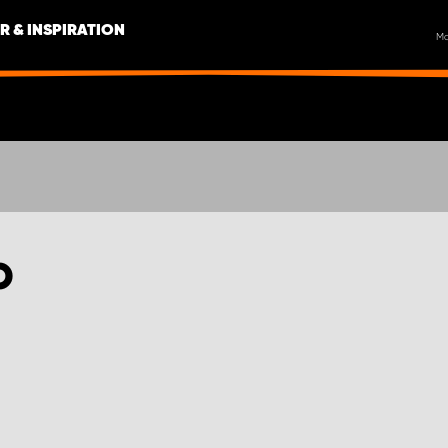
R & INSPIRATION
M
O