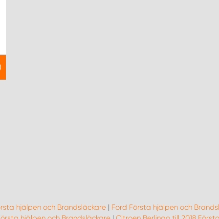
örsta hjälpen och Brandsläckare
|
Ford Första hjälpen och Brands
rsta hjälpen och Brandsläckare
|
Citroen Berlingo till 2018 Förs