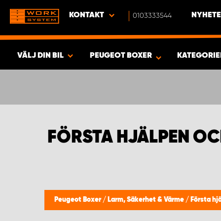
KONTAKT
0103333544
NYHETE
VÄLJ DIN BIL
PEUGEOT BOXER
KATEGORI
SÖK & VISA RESULTAT -
442
PRODUKTER
FÖRSTA HJÄLPEN O
Peugeot Boxer
/
Larm, Säkerhet & Värme
/
Första hj