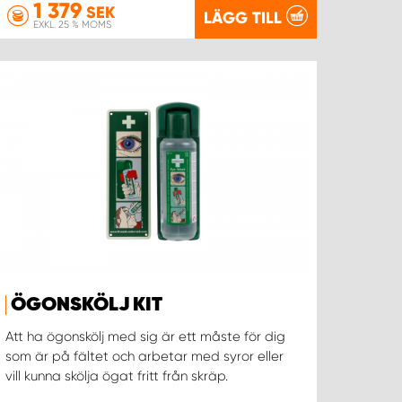
1 379
SEK
LÄGG TILL
EXKL. 25 % MOMS
ÖGONSKÖLJ KIT
Att ha ögonskölj med sig är ett måste för dig
som är på fältet och arbetar med syror eller
vill kunna skölja ögat fritt från skräp.