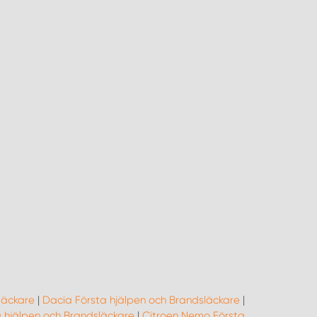
läckare
|
Dacia Första hjälpen och Brandsläckare
|
ta hjälpen och Brandsläckare
|
Citroen Nemo Första