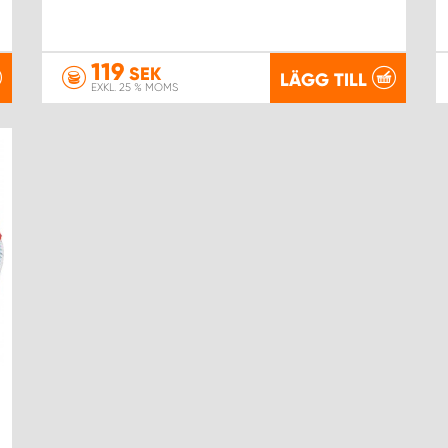
119
SEK
LÄGG TILL
EXKL. 25 % MOMS