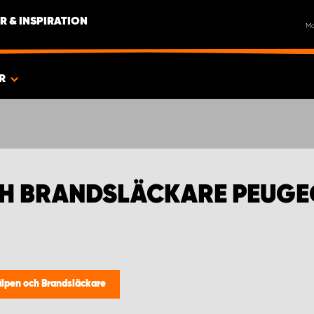
R & INSPIRATION
M
ER
CH BRANDSLÄCKARE PEUGE
älpen och Brandsläckare