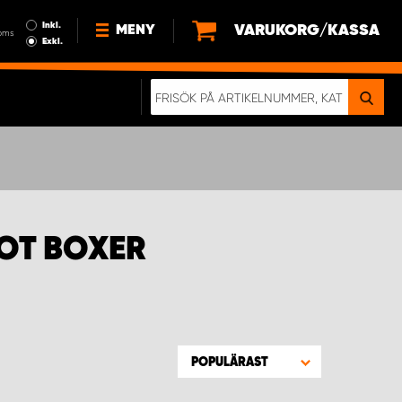
Inkl.
VARUKORG/KASSA
MENY
oms
Exkl.
NYHETER
OM OSS
HÅLLBARHET
KÖPVILLKOR
LEDIGA JOBB
OT BOXER
ETT RIKTIGT KROCKTEST
POPULÄRAST