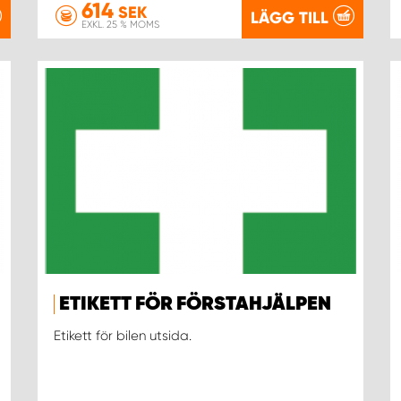
614
SEK
LÄGG TILL
EXKL. 25 % MOMS
ETIKETT FÖR FÖRSTAHJÄLPEN
Etikett för bilen utsida.