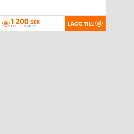
1 200
SEK
LÄGG TILL
EXKL. 25 % MOMS