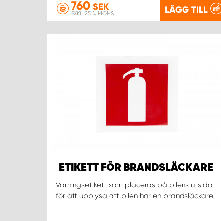
760
SEK
LÄGG TILL
EXKL. 25 % MOMS
ETIKETT FÖR BRANDSLÄCKARE
Varningsetikett som placeras på bilens utsida
för att upplysa att bilen har en brandsläckare.