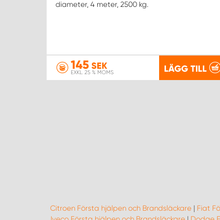
diameter, 4 meter, 2500 kg.
145
SEK
LÄGG TILL
EXKL. 25 % MOMS
Citroen Första hjälpen och Brandsläckare
|
Fiat F
Iveco Första hjälpen och Brandsläckare
|
Dodge Fö