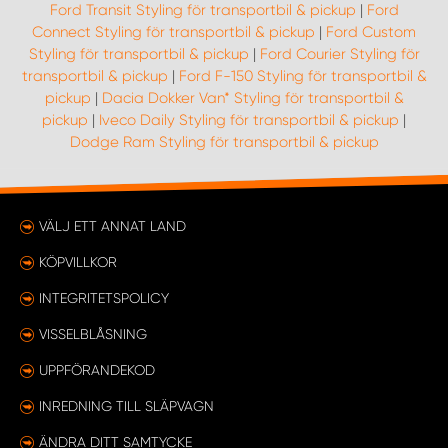
Ford Transit Styling för transportbil & pickup
|
Ford
Connect Styling för transportbil & pickup
|
Ford Custom
Styling för transportbil & pickup
|
Ford Courier Styling för
transportbil & pickup
|
Ford F-150 Styling för transportbil &
pickup
|
Dacia Dokker Van* Styling för transportbil &
pickup
|
Iveco Daily Styling för transportbil & pickup
|
Dodge Ram Styling för transportbil & pickup
VÄLJ ETT ANNAT LAND
KÖPVILLKOR
INTEGRITETSPOLICY
VISSELBLÅSNING
UPPFÖRANDEKOD
INREDNING TILL SLÄPVAGN
ÄNDRA DITT SAMTYCKE