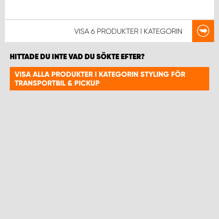
WORK SYSTEM UPPSALA
VISA
6 PRODUKTER
I KATEGORIN
WORK SYSTEM VARBERG
HITTADE DU INTE VAD DU SÖKTE EFTER?
VISA ALLA PRODUKTER I KATEGORIN STYLING FÖR
WORK SYSTEM VÄRNAMO
TRANSPORTBIL & PICKUP
WORK SYSTEM VÄSTERÅS
WORK SYSTEM VÄXJÖ
WORK SYSTEM ÖREBRO
WORK SYSTEM ÖSTERSUND