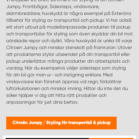
WORK SYSTEM HELSINGBORG
Jumpy. Frontbågar, Sidesteps, vindavisare,
skärmbreddare, huvskydd är några exempel på Exteriöra
WORK SYSTEM JÖNKÖPING
tillbehör för styling av transportbil och pickup. Vi har också
ett stort utbud på modellanpassade produkter till pickup
och transportbilar för styling som även skyddar din bil mot
WORK SYSTEM KALMAR
oönskade repor och dylikt. Våra huvskydd är unika till varje
Citroen Jumpy och minskar stenskott på framrutan. Utöver
WORK SYSTEM KARLSTAD
att produkterna stylar utseendet på din transportbil eller
pickup underlättar många produkter din arbetsplats och
vardag. När du exempelvis väljer sidesteps som styling
WORK SYSTEM KIRUNA
för din bil gör man ur- och instigning enklare. Med
vindavvisare kan fönstret öppnas vid regn, förbättrar
WORK SYSTEM KRISTIANSTAD
luftcirkulationen och minskar imning. Hittar du inte det du
söker hjälper vi dig att hitta rätt produkter och
anpassningar för just dina behov.
WORK SYSTEM LINKÖPING
WORK SYSTEM LULEÅ
Citroën Jumpy
/
Styling för transportbil & pickup