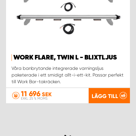
WORK FLARE, TWIN L - BLIXTLJUS
Våra banbrytande integrerade varningsljus
paketerade i ett smidigt allt-i-ett-kit. Passar perfekt
till Work Bar-takräcken.
11 696
SEK
LÄGG TILL
EXKL. 25 % MOMS