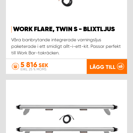
WORK SYSTEM UPPSALA
WORK FLARE, TWIN S - BLIXTLJUS
WORK SYSTEM VARBERG
Våra banbrytande integrerade varningsljus
paketerade i ett smidigt allt-i-ett-kit. Passar perfekt
WORK SYSTEM VÄRNAMO
till Work Bar-takräcken.
5 816
WORK SYSTEM VÄSTERÅS
SEK
LÄGG TILL
EXKL. 25 % MOMS
WORK SYSTEM VÄXJÖ
WORK SYSTEM ÖREBRO
WORK SYSTEM ÖSTERSUND