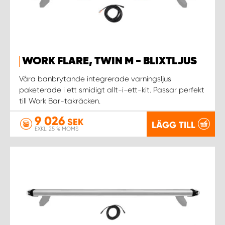
WORK FLARE, TWIN M - BLIXTLJUS
Våra banbrytande integrerade varningsljus
paketerade i ett smidigt allt-i-ett-kit. Passar perfekt
till Work Bar-takräcken.
9 026
SEK
LÄGG TILL
EXKL. 25 % MOMS