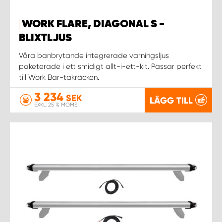
WORK SYSTEM NORRKÖPING
WORK FLARE, DIAGONAL S -
WORK SYSTEM SKELLEFTEÅ
BLIXTLJUS
Våra banbrytande integrerade varningsljus
WORK SYSTEM SKÖVDE
paketerade i ett smidigt allt-i-ett-kit. Passar perfekt
till Work Bar-takräcken.
WORK SYSTEM STAFFANSTORP
3 234
SEK
LÄGG TILL
EXKL. 25 % MOMS
WORK SYSTEM STOCKHOLM NORR
WORK SYSTEM STOCKHOLM SYD
WORK SYSTEM SUNDSVALL
WORK SYSTEM TRESTAD
WORK SYSTEM UMEÅ