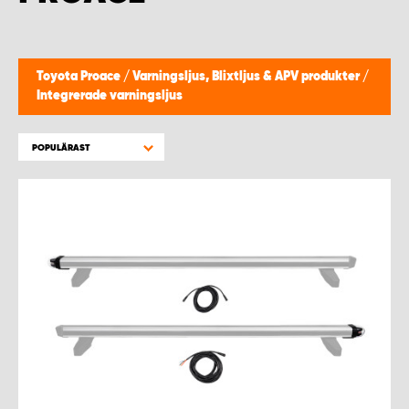
WORK SYSTEM HELSINGBORG
WORK SYSTEM JÖNKÖPING
Toyota Proace
/
Varningsljus, Blixtljus & APV produkter
/
Integrerade varningsljus
WORK SYSTEM KALMAR
POPULÄRAST
WORK SYSTEM KARLSTAD
WORK SYSTEM KIRUNA
WORK SYSTEM KRISTIANSTAD
WORK SYSTEM LINKÖPING
WORK SYSTEM LULEÅ