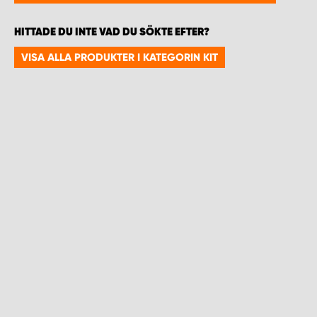
WORK SYSTEM HELSINGBORG
HITTADE DU INTE VAD DU SÖKTE EFTER?
WORK SYSTEM JÖNKÖPING
VISA ALLA PRODUKTER I KATEGORIN KIT
WORK SYSTEM KALMAR
WORK SYSTEM KARLSTAD
WORK SYSTEM KIRUNA
WORK SYSTEM KRISTIANSTAD
WORK SYSTEM LINKÖPING
WORK SYSTEM LULEÅ