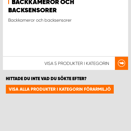
BACKKAMEROR OCH
BACKSENSORER
WORK SYSTEM UPPSALA
Backkameror och backsensorer
WORK SYSTEM VARBERG
WORK SYSTEM VÄRNAMO
WORK SYSTEM VÄSTERÅS
VISA
5 PRODUKTER
I KATEGORIN
WORK SYSTEM VÄXJÖ
HITTADE DU INTE VAD DU SÖKTE EFTER?
VISA ALLA PRODUKTER I KATEGORIN FÖRARMILJÖ
WORK SYSTEM ÖREBRO
WORK SYSTEM ÖSTERSUND