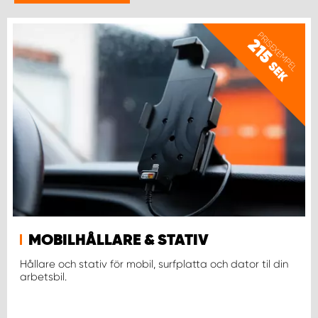
WORK SYSTEM HELSINGBORG
PRISEXEMPEL
215
WORK SYSTEM JÖNKÖPING
SEK
WORK SYSTEM KALMAR
WORK SYSTEM KARLSTAD
WORK SYSTEM KIRUNA
WORK SYSTEM KRISTIANSTAD
MOBILHÅLLARE & STATIV
WORK SYSTEM LINKÖPING
Hållare och stativ för mobil, surfplatta och dator til din
arbetsbil.
WORK SYSTEM LULEÅ