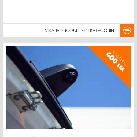
WORK SYSTEM NORRKÖPING
WORK SYSTEM SKELLEFTEÅ
VISA
15 PRODUKTER
I KATEGORIN
WORK SYSTEM SKÖVDE
WORK SYSTEM STAFFANSTORP
PRISEXEMPEL
400
SEK
WORK SYSTEM STOCKHOLM NORR
WORK SYSTEM STOCKHOLM SYD
WORK SYSTEM SUNDSVALL
WORK SYSTEM TRESTAD
WORK SYSTEM UMEÅ