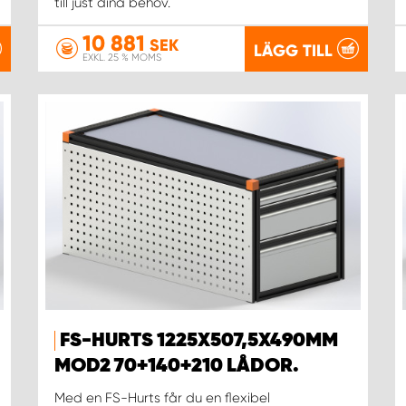
till just dina behov.
10 881
SEK
LÄGG TILL
EXKL. 25 % MOMS
FS-HURTS 1225X507,5X490MM
MOD2 70+140+210 LÅDOR.
Med en FS-Hurts får du en flexibel