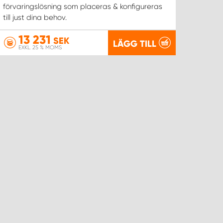
förvaringslösning som placeras & konfigureras
till just dina behov.
13 231
SEK
LÄGG TILL
EXKL. 25 % MOMS