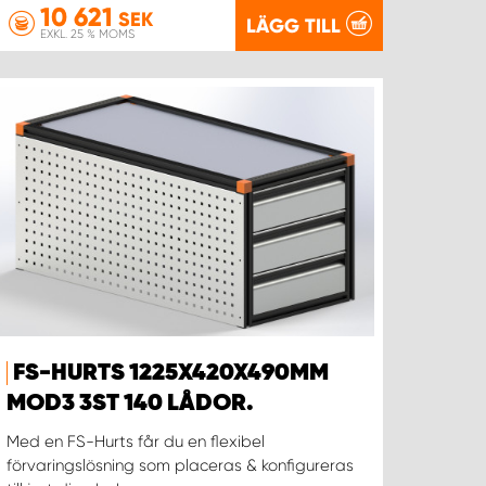
10 621
SEK
LÄGG TILL
EXKL. 25 % MOMS
FS-HURTS 1225X420X490MM
MOD3 3ST 140 LÅDOR.
Med en FS-Hurts får du en flexibel
förvaringslösning som placeras & konfigureras