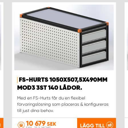
FS-HURTS 1050X507,5X490MM
MOD3 3ST 140 LÅDOR.
Med en FS-Hurts får du en flexibel
förvaringslösning som placeras & konfigureras
till just dina behov.
10 679
SEK
LÄGG TILL
EXKL. 25 % MOMS