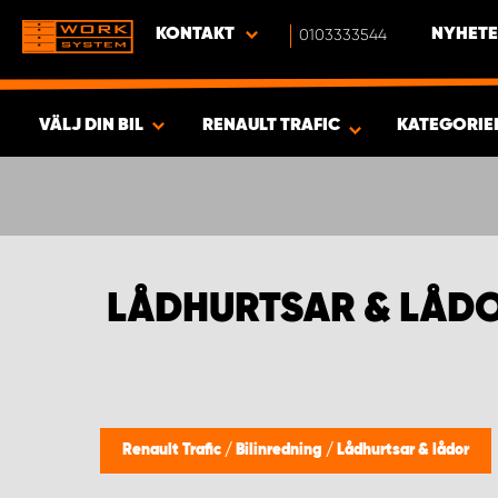
KONTAKT
0103333544
NYHETE
VÄLJ DIN BIL
RENAULT TRAFIC
KATEGORIE
SÖK & VISA RESULTAT -
467
PRODUKTER
LÅDHURTSAR & LÅDO
Renault Trafic
/
Bilinredning
/
Lådhurtsar & lådor