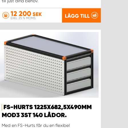
till just dina behov.
12 200
SEK
LÄGG TILL
EXKL. 25 % MOMS
FS-HURTS 1225X682,5X490MM
MOD3 3ST 140 LÅDOR.
Med en FS-Hurts får du en flexibel