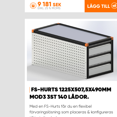
9 181
SEK
LÄGG TILL
EXKL. 25 % MOMS
FS-HURTS 1225X507,5X490MM
MOD3 3ST 140 LÅDOR.
Med en FS-Hurts får du en flexibel
förvaringslösning som placeras & konfigureras