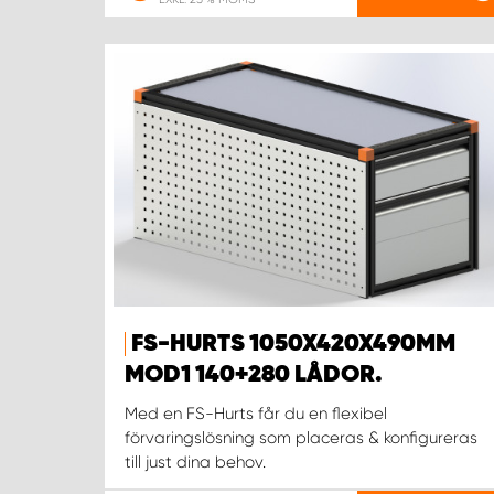
FS-HURTS 1050X420X490MM
MOD1 140+280 LÅDOR.
Med en FS-Hurts får du en flexibel
förvaringslösning som placeras & konfigureras
till just dina behov.