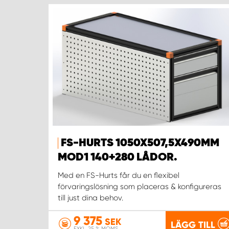
FS-HURTS 1050X507,5X490MM
MOD1 140+280 LÅDOR.
Med en FS-Hurts får du en flexibel
förvaringslösning som placeras & konfigureras
till just dina behov.
9 375
SEK
LÄGG TILL
EXKL. 25 % MOMS