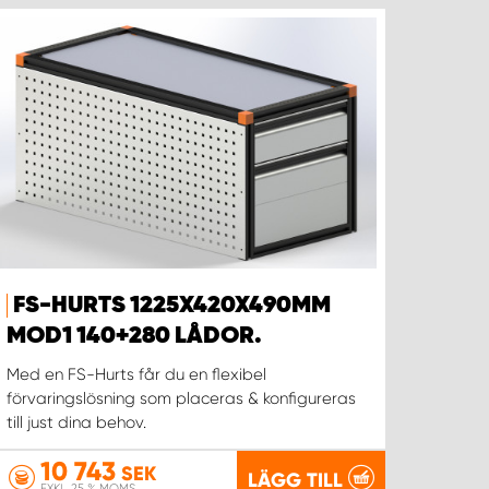
FS-HURTS 1225X420X490MM
MOD1 140+280 LÅDOR.
Med en FS-Hurts får du en flexibel
förvaringslösning som placeras & konfigureras
till just dina behov.
10 743
SEK
LÄGG TILL
EXKL. 25 % MOMS