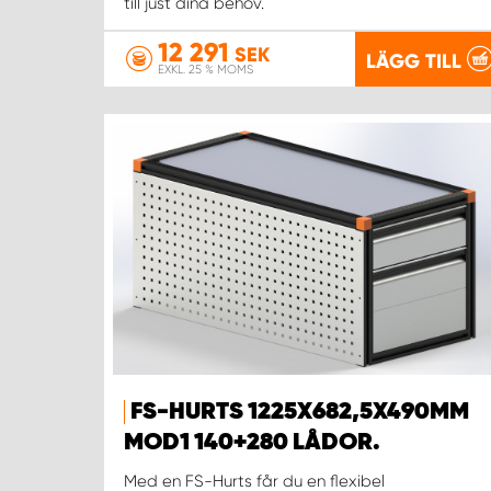
till just dina behov.
12 291
SEK
LÄGG TILL
EXKL. 25 % MOMS
FS-HURTS 1225X682,5X490MM
MOD1 140+280 LÅDOR.
Med en FS-Hurts får du en flexibel