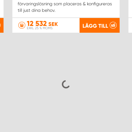
förvaringslösning som placeras & konfigureras
till just dina behov.
12 532
SEK
LÄGG TILL
EXKL. 25 % MOMS