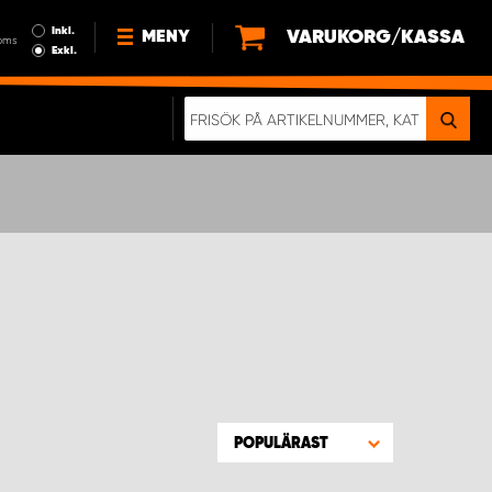
Inkl.
VARUKORG/KASSA
MENY
oms
Exkl.
NYHETER
OM OSS
HÅLLBARHET
KÖPVILLKOR
LEDIGA JOBB
ETT RIKTIGT KROCKTEST
POPULÄRAST