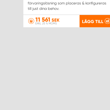
förvaringslösning som placeras & konfigureras
till just dina behov.
11 561
SEK
LÄGG TILL
EXKL. 25 % MOMS