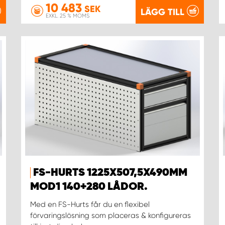
10 483
SEK
LÄGG TILL
EXKL. 25 % MOMS
FS-HURTS 1225X507,5X490MM
MOD1 140+280 LÅDOR.
Med en FS-Hurts får du en flexibel
förvaringslösning som placeras & konfigureras