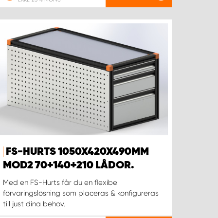
FS-HURTS 1050X420X490MM
MOD2 70+140+210 LÅDOR.
Med en FS-Hurts får du en flexibel
förvaringslösning som placeras & konfigureras
till just dina behov.