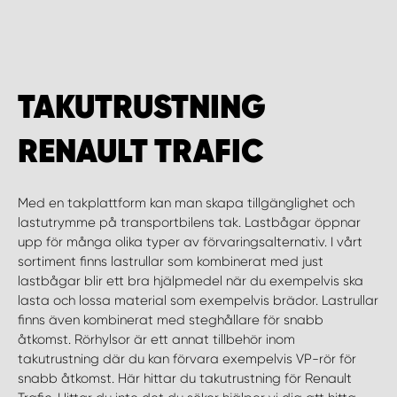
WORK SYSTEM HELSINGBORG
WORK SYSTEM JÖNKÖPING
TAKUTRUSTNING
WORK SYSTEM KALMAR
RENAULT TRAFIC
WORK SYSTEM KARLSTAD
Med en takplattform kan man skapa tillgänglighet och
WORK SYSTEM KIRUNA
lastutrymme på transportbilens tak. Lastbågar öppnar
upp för många olika typer av förvaringsalternativ. I vårt
WORK SYSTEM KRISTIANSTAD
sortiment finns lastrullar som kombinerat med just
lastbågar blir ett bra hjälpmedel när du exempelvis ska
lasta och lossa material som exempelvis brädor. Lastrullar
WORK SYSTEM LINKÖPING
finns även kombinerat med steghållare för snabb
åtkomst. Rörhylsor är ett annat tillbehör inom
WORK SYSTEM LULEÅ
takutrustning där du kan förvara exempelvis VP-rör för
snabb åtkomst. Här hittar du takutrustning för Renault