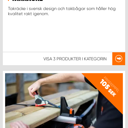
Takräcke i svensk design och takbågar som håller hög
kvalitet rakt igenom.
WORK SYSTEM UPPSALA
WORK SYSTEM VARBERG
WORK SYSTEM VÄRNAMO
VISA
3 PRODUKTER
I KATEGORIN
WORK SYSTEM VÄSTERÅS
WORK SYSTEM VÄXJÖ
PRISEXEMPEL
105
SEK
WORK SYSTEM ÖREBRO
WORK SYSTEM ÖSTERSUND