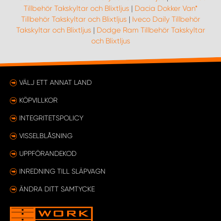
Tillbehör Takskyltar och Blixtljus
|
Dacia Dokker Van*
Tillbehör Takskyltar och Blixtljus
|
Iveco Daily Tillbehör
Takskyltar och Blixtljus
|
Dodge Ram Tillbehör Takskyltar
och Blixtljus
VÄLJ ETT ANNAT LAND
KÖPVILLKOR
INTEGRITETSPOLICY
VISSELBLÅSNING
UPPFÖRANDEKOD
INREDNING TILL SLÄPVAGN
ÄNDRA DITT SAMTYCKE