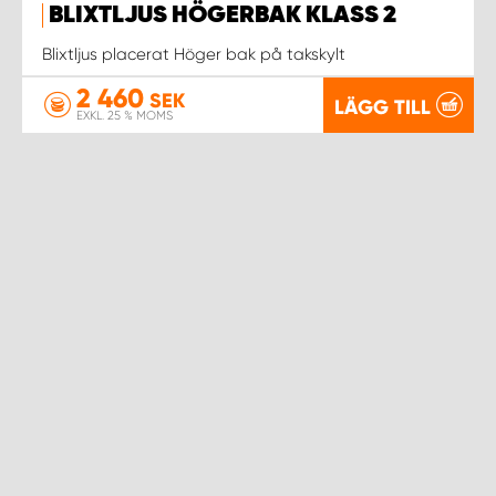
BLIXTLJUS HÖGERBAK KLASS 2
Blixtljus placerat Höger bak på takskylt
2 460
SEK
LÄGG TILL
EXKL. 25 % MOMS