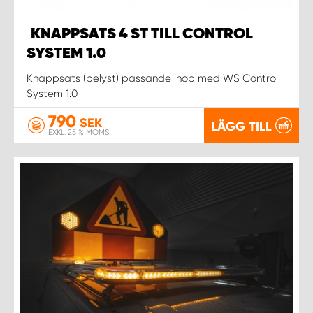
WORK SYSTEM NORRKÖPING
KNAPPSATS 4 ST TILL CONTROL
WORK SYSTEM SKELLEFTEÅ
SYSTEM 1.0
Knappsats (belyst) passande ihop med WS Control
WORK SYSTEM SKÖVDE
System 1.0
WORK SYSTEM STAFFANSTORP
790
SEK
LÄGG TILL
EXKL. 25 % MOMS
WORK SYSTEM STOCKHOLM NORR
WORK SYSTEM STOCKHOLM SYD
WORK SYSTEM SUNDSVALL
WORK SYSTEM TRESTAD
WORK SYSTEM UMEÅ