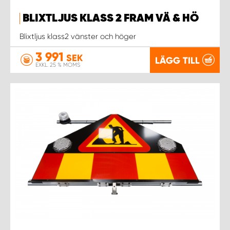
BLIXTLJUS KLASS 2 FRAM VÄ & HÖ
Blixtljus klass2 vänster och höger
3 991
SEK
LÄGG TILL
EXKL. 25 % MOMS