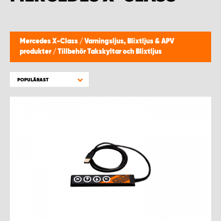
WORK SYSTEM HELSINGBORG
WORK SYSTEM JÖNKÖPING
Mercedes X-Class
/
Varningsljus, Blixtljus & APV
produkter
/
Tillbehör Takskyltar och Blixtljus
WORK SYSTEM KALMAR
POPULÄRAST
WORK SYSTEM KARLSTAD
WORK SYSTEM KIRUNA
WORK SYSTEM KRISTIANSTAD
WORK SYSTEM LINKÖPING
WORK SYSTEM LULEÅ