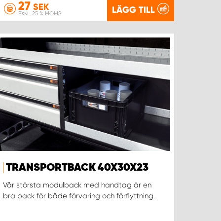
27
SEK
LÄGG TILL
EXKL. 25 % MOMS
TRANSPORTBACK 40X30X23
Vår största modulback med handtag är en
bra back för både förvaring och förflyttning.