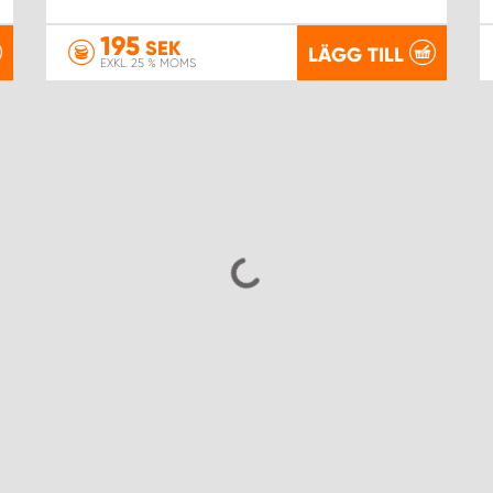
195
SEK
LÄGG TILL
EXKL. 25 % MOMS