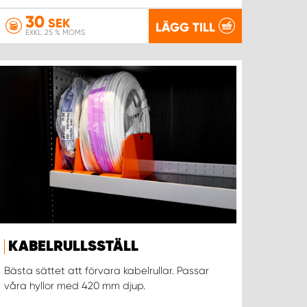
30
SEK
LÄGG TILL
EXKL. 25 % MOMS
KABELRULLSSTÄLL
Bästa sättet att förvara kabelrullar. Passar
våra hyllor med 420 mm djup.