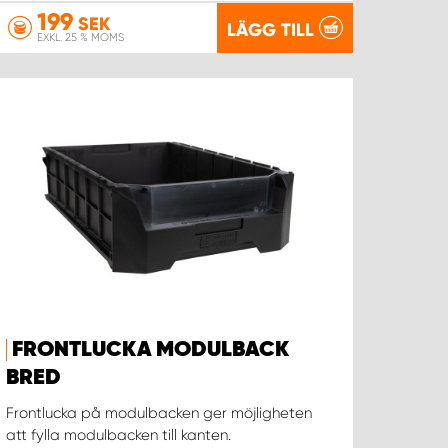
199
SEK
LÄGG TILL
EXKL. 25 % MOMS
FRONTLUCKA MODULBACK
BRED
Frontlucka på modulbacken ger möjligheten
att fylla modulbacken till kanten.