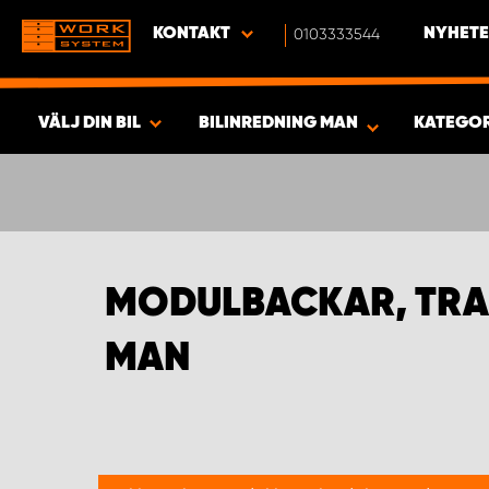
KONTAKT
0103333544
NYHETE
VÄLJ DIN BIL
BILINREDNING MAN
KATEGO
SÖK & VISA RESULTAT -
441
PRODUKTER
MODULBACKAR, TRA
MAN