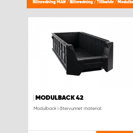
Bilinredning MAN
/
Bilinredning
/
Tillbehör
/
Modulba
MODULBACK 42
Modulback i återvunnet material.