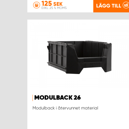
125
SEK
LÄGG TILL
EXKL. 25 % MOMS
MODULBACK 26
Modulback i återvunnet material