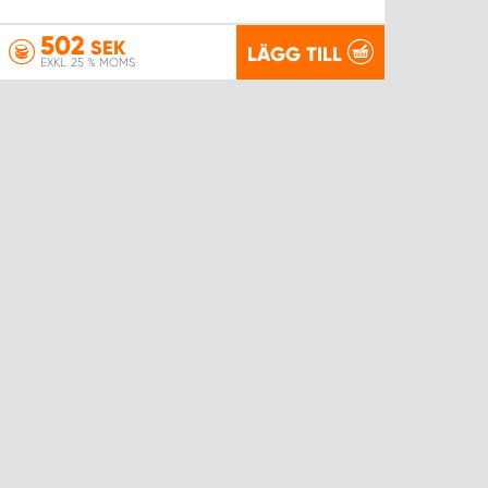
502
SEK
LÄGG TILL
EXKL. 25 % MOMS