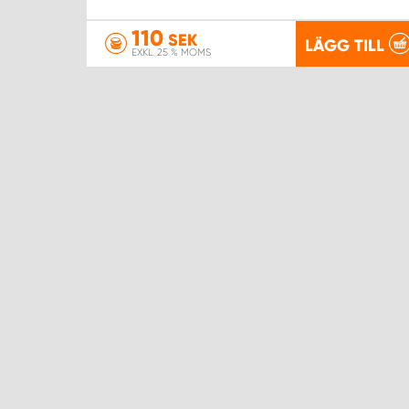
110
SEK
LÄGG TILL
EXKL. 25 % MOMS