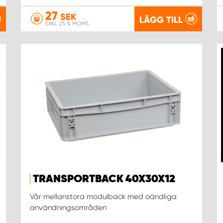
27
SEK
LÄGG TILL
EXKL. 25 % MOMS
TRANSPORTBACK 40X30X12
Vår mellanstora modulback med oändliga
användningsområden