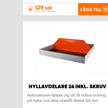
129
SEK
LÄGG TILL
EXKL. 25 % MOMS
HYLLAVDELARE 26 INKL. SKRUV
Hyllavdelaren hjälper dig att få bättre ordning
på hyllan och dess innehåll. Bredd 262 mm.