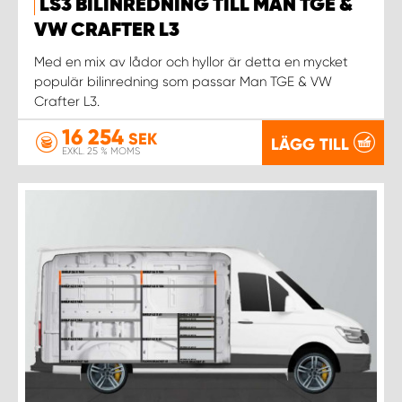
LS3 BILINREDNING TILL MAN TGE &
VW CRAFTER L3
WORK SYSTEM UPPSALA
Med en mix av lådor och hyllor är detta en mycket
populär bilinredning som passar Man TGE & VW
WORK SYSTEM VARBERG
Crafter L3.
16 254
SEK
LÄGG TILL
WORK SYSTEM VÄRNAMO
EXKL. 25 % MOMS
WORK SYSTEM VÄSTERÅS
WORK SYSTEM VÄXJÖ
WORK SYSTEM ÖREBRO
WORK SYSTEM ÖSTERSUND