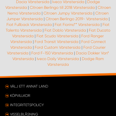
Dacia Vänstersida
|
Iveco Vänstersida
|
Dodge
Vänstersida
|
Citroen Berlingo till 2018 Vänstersida
|
Citroen
Nemo Vänstersida
|
Citroen Jumpy Vänstersida
|
Citroen
Jumper Vänstersida
|
Citroen Berlingo 2019- Vänstersida
|
Fiat Fullback Vänstersida
|
Fiat Fiorino** Vänstersida
|
Fiat
Talento Vänstersida
|
Fiat Doblo Vänstersida
|
Fiat Ducato
Vänstersida
|
Fiat Scudo Vänstersida
|
Ford Ranger
Vänstersida
|
Ford Transit Vänstersida
|
Ford Connect
Vänstersida
|
Ford Custom Vänstersida
|
Ford Courier
Vänstersida
|
Ford F-150 Vänstersida
|
Dacia Dokker Van*
Vänstersida
|
Iveco Daily Vänstersida
|
Dodge Ram
Vänstersida
VÄLJ ETT ANNAT LAND
KÖPVILLKOR
INTEGRITETSPOLICY
VISSELBLÅSNING