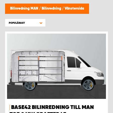
WORK SYSTEM HELSINGBORG
Bilinredning MAN
/
Bilinredning
/
Vänstersida
WORK SYSTEM JÖNKÖPING
POPULÄRAST
WORK SYSTEM KALMAR
WORK SYSTEM KARLSTAD
WORK SYSTEM KIRUNA
WORK SYSTEM KRISTIANSTAD
WORK SYSTEM LINKÖPING
WORK SYSTEM LULEÅ
BASE42 BILINREDNING TILL MAN