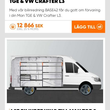
WORK SYSTEM NORRKÖPING
TGE & VW CRAFTER L3
Med vår bilinredning BASE42 får du gott om förvaring
WORK SYSTEM SKELLEFTEÅ
i din Man TGE & VW Crafter L3.
12 866
SEK
LÄGG TILL
WORK SYSTEM SKÖVDE
EXKL. 25 % MOMS
WORK SYSTEM STAFFANSTORP
WORK SYSTEM STOCKHOLM NORR
WORK SYSTEM STOCKHOLM SYD
WORK SYSTEM SUNDSVALL
WORK SYSTEM TRESTAD
WORK SYSTEM UMEÅ