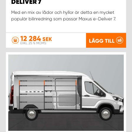
DELIVER 7
Med en mix av lådor och hyllor är detta en mycket
WORK SYSTEM UPPSALA
populär bilinredning som passar Maxus e-Deliver 7.
WORK SYSTEM VARBERG
12 284
SEK
LÄGG TILL
EXKL. 25 % MOMS
WORK SYSTEM VÄRNAMO
WORK SYSTEM VÄSTERÅS
WORK SYSTEM VÄXJÖ
WORK SYSTEM ÖREBRO
WORK SYSTEM ÖSTERSUND