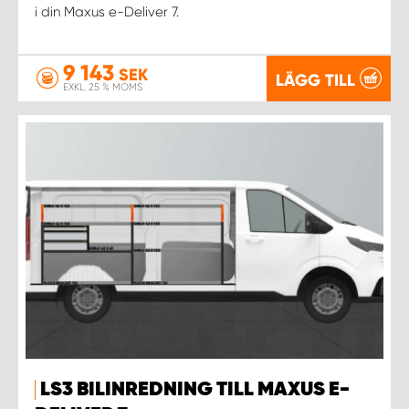
WORK SYSTEM NORRKÖPING
i din Maxus e-Deliver 7.
WORK SYSTEM SKELLEFTEÅ
9 143
SEK
LÄGG TILL
EXKL. 25 % MOMS
WORK SYSTEM SKÖVDE
WORK SYSTEM STAFFANSTORP
WORK SYSTEM STOCKHOLM NORR
WORK SYSTEM STOCKHOLM SYD
WORK SYSTEM SUNDSVALL
WORK SYSTEM TRESTAD
LS3 BILINREDNING TILL MAXUS E-
WORK SYSTEM UMEÅ