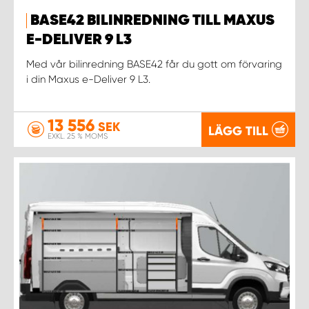
BASE42 BILINREDNING TILL MAXUS
E-DELIVER 9 L3
Med vår bilinredning BASE42 får du gott om förvaring
i din Maxus e-Deliver 9 L3.
13 556
SEK
LÄGG TILL
EXKL. 25 % MOMS