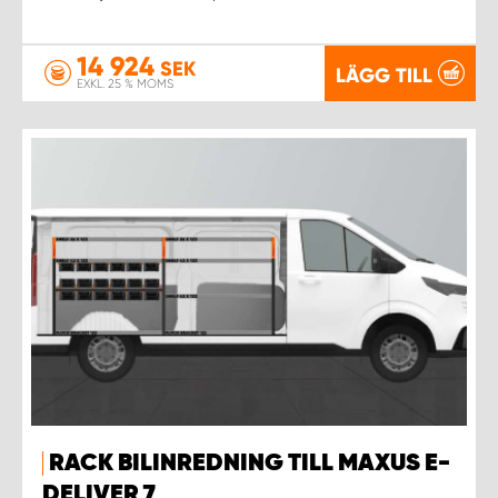
14 924
SEK
LÄGG TILL
EXKL. 25 % MOMS
RACK BILINREDNING TILL MAXUS E-
DELIVER 7