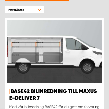
WORK SYSTEM HELSINGBORG
POPULÄRAST
WORK SYSTEM JÖNKÖPING
WORK SYSTEM KALMAR
WORK SYSTEM KARLSTAD
WORK SYSTEM KIRUNA
WORK SYSTEM KRISTIANSTAD
WORK SYSTEM LINKÖPING
BASE42 BILINREDNING TILL MAXUS
WORK SYSTEM LULEÅ
E-DELIVER 7
Med vår bilinredning BASE42 får du gott om förvaring