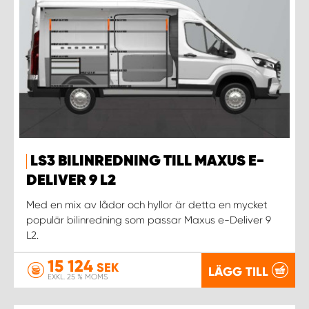
LS3 BILINREDNING TILL MAXUS E-
DELIVER 9 L2
Med en mix av lådor och hyllor är detta en mycket
populär bilinredning som passar Maxus e-Deliver 9
L2.
15 124
SEK
LÄGG TILL
EXKL. 25 % MOMS