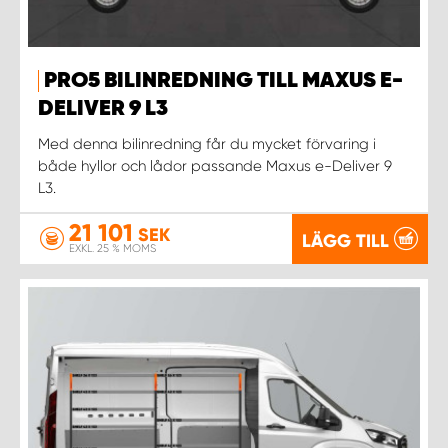
PRO5 BILINREDNING TILL MAXUS E-
DELIVER 9 L3
Med denna bilinredning får du mycket förvaring i
både hyllor och lådor passande Maxus e-Deliver 9
L3.
21 101
SEK
LÄGG TILL
EXKL. 25 % MOMS