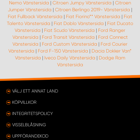
Nemo Vänstersida
|
Citroen Jumpy Vänstersida
|
Citroen
Jumper Vänstersida
|
Citroen Berlingo 2019- Vänstersida
|
Fiat Fullback Vänstersida
|
Fiat Fiorino** Vänstersida
|
Fiat
Talento Vänstersida
|
Fiat Doblo Vänstersida
|
Fiat Ducato
Vänstersida
|
Fiat Scudo Vänstersida
|
Ford Ranger
Vänstersida
|
Ford Transit Vänstersida
|
Ford Connect
Vänstersida
|
Ford Custom Vänstersida
|
Ford Courier
Vänstersida
|
Ford F-150 Vänstersida
|
Dacia Dokker Van*
Vänstersida
|
Iveco Daily Vänstersida
|
Dodge Ram
Vänstersida
VÄLJ ETT ANNAT LAND
KÖPVILLKOR
INTEGRITETSPOLICY
VISSELBLÅSNING
UPPFÖRANDEKOD