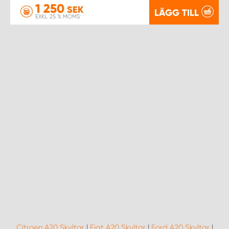
1 250
SEK
LÄGG TILL
EXKL. 25 % MOMS
Citroen A20 Skyltar
|
Fiat A20 Skyltar
|
Ford A20 Skyltar
|