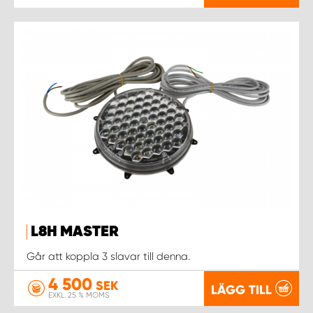
WORK SYSTEM UPPSALA
WORK SYSTEM VARBERG
WORK SYSTEM VÄRNAMO
WORK SYSTEM VÄSTERÅS
WORK SYSTEM VÄXJÖ
WORK SYSTEM ÖREBRO
L8H MASTER
Går att koppla 3 slavar till denna.
WORK SYSTEM ÖSTERSUND
4 500
SEK
LÄGG TILL
EXKL. 25 % MOMS