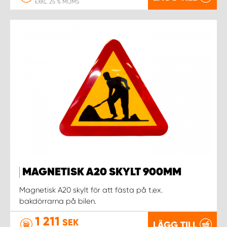
EXKL. 25 % MOMS
MAGNETISK A20 SKYLT 900MM
Magnetisk A20 skylt för att fästa på t.ex.
bakdörrarna på bilen.
1 211
SEK
LÄGG TILL