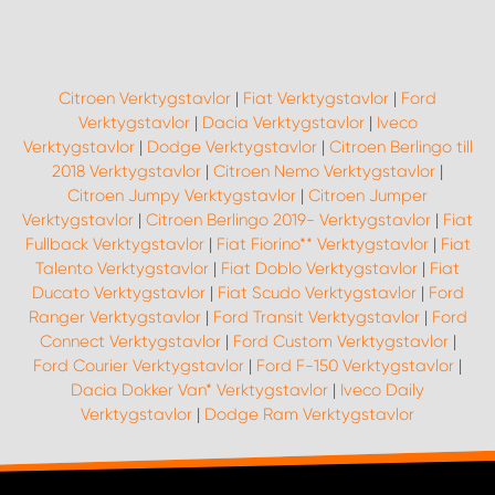
WORK SYSTEM NORRKÖPING
WORK SYSTEM SKELLEFTEÅ
Citroen Verktygstavlor
|
Fiat Verktygstavlor
|
Ford
Verktygstavlor
|
Dacia Verktygstavlor
|
Iveco
WORK SYSTEM SKÖVDE
Verktygstavlor
|
Dodge Verktygstavlor
|
Citroen Berlingo till
2018 Verktygstavlor
|
Citroen Nemo Verktygstavlor
|
WORK SYSTEM STAFFANSTORP
Citroen Jumpy Verktygstavlor
|
Citroen Jumper
Verktygstavlor
|
Citroen Berlingo 2019- Verktygstavlor
|
Fiat
Fullback Verktygstavlor
|
Fiat Fiorino** Verktygstavlor
|
Fiat
WORK SYSTEM STOCKHOLM NORR
Talento Verktygstavlor
|
Fiat Doblo Verktygstavlor
|
Fiat
Ducato Verktygstavlor
|
Fiat Scudo Verktygstavlor
|
Ford
WORK SYSTEM STOCKHOLM SYD
Ranger Verktygstavlor
|
Ford Transit Verktygstavlor
|
Ford
Connect Verktygstavlor
|
Ford Custom Verktygstavlor
|
Ford Courier Verktygstavlor
|
Ford F-150 Verktygstavlor
|
WORK SYSTEM SUNDSVALL
Dacia Dokker Van* Verktygstavlor
|
Iveco Daily
Verktygstavlor
|
Dodge Ram Verktygstavlor
WORK SYSTEM TRESTAD
WORK SYSTEM UMEÅ