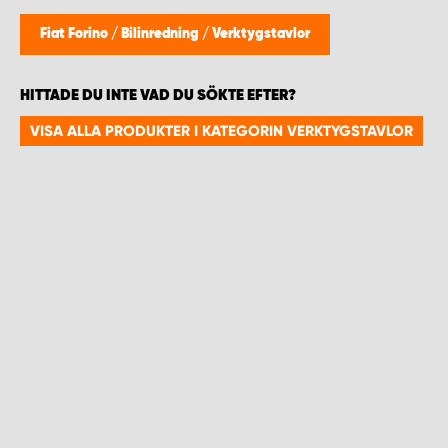
WORK SYSTEM HELSINGBORG
Fiat Forino
/
Bilinredning
/
Verktygstavlor
WORK SYSTEM JÖNKÖPING
HITTADE DU INTE VAD DU SÖKTE EFTER?
WORK SYSTEM KALMAR
VISA ALLA PRODUKTER I KATEGORIN VERKTYGSTAVLOR
WORK SYSTEM KARLSTAD
WORK SYSTEM KIRUNA
WORK SYSTEM KRISTIANSTAD
WORK SYSTEM LINKÖPING
WORK SYSTEM LULEÅ