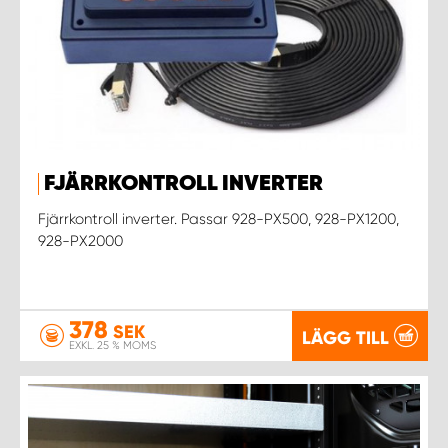
FJÄRRKONTROLL INVERTER
Fjärrkontroll inverter. Passar 928-PX500, 928-PX1200,
928-PX2000
378
SEK
LÄGG TILL
EXKL. 25 % MOMS