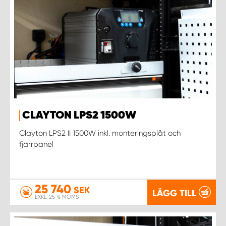
CLAYTON LPS2 1500W
Clayton LPS2 II 1500W inkl. monteringsplåt och
fjärrpanel
25 740
SEK
LÄGG TILL
EXKL. 25 % MOMS