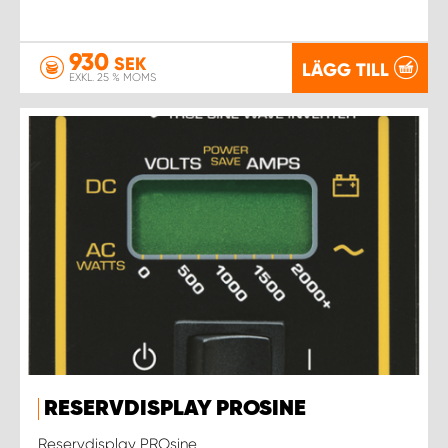
930
SEK
LÄGG TILL
EXKL. 25 % MOMS
RESERVDISPLAY PROSINE
Reservdisplay PROsine