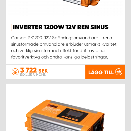
WORK SYSTEM UPPSALA
INVERTER 1200W 12V REN SINUS
WORK SYSTEM VARBERG
Carspa PX1200-12V Spänningsomvandlare - rena
sinusformade omvandlare erbjuder utmärkt kvalitet
WORK SYSTEM VÄRNAMO
och verklig sinusformad effekt för drift av dina
favoritverktyg och andra känsliga belastningar.
WORK SYSTEM VÄSTERÅS
3 722
SEK
LÄGG TILL
EXKL. 25 % MOMS
WORK SYSTEM VÄXJÖ
WORK SYSTEM ÖREBRO
WORK SYSTEM ÖSTERSUND