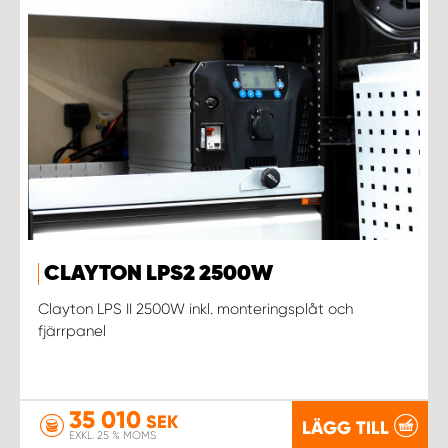
CLAYTON LPS2 2500W
Clayton LPS II 2500W inkl. monteringsplåt och
fjärrpanel
35 010
SEK
LÄGG TILL
EXKL. 25 % MOMS