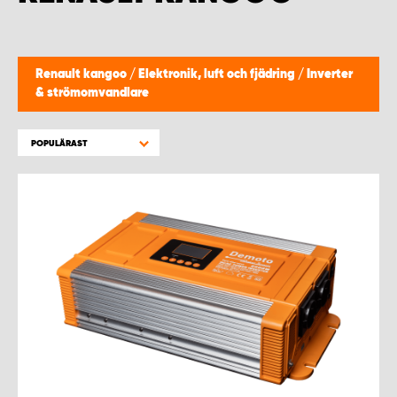
WORK SYSTEM HELSINGBORG
WORK SYSTEM JÖNKÖPING
Renault kangoo
/
Elektronik, luft och fjädring
/
Inverter
& strömomvandlare
WORK SYSTEM KALMAR
POPULÄRAST
WORK SYSTEM KARLSTAD
WORK SYSTEM KIRUNA
WORK SYSTEM KRISTIANSTAD
WORK SYSTEM LINKÖPING
WORK SYSTEM LULEÅ