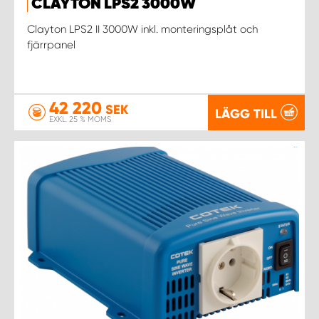
CLAYTON LPS2 3000W
Clayton LPS2 II 3000W inkl. monteringsplåt och
fjärrpanel
42 220
SEK
LÄGG TILL
EXKL. 25 % MOMS