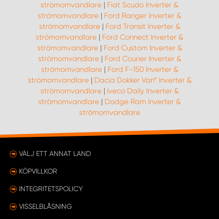
strömomvandlare
|
Fiat Scudo Inverter &
strömomvandlare
|
Ford Ranger Inverter &
strömomvandlare
|
Ford Transit Inverter &
strömomvandlare
|
Ford Connect Inverter &
strömomvandlare
|
Ford Custom Inverter &
strömomvandlare
|
Ford Courier Inverter &
strömomvandlare
|
Ford F-150 Inverter &
strömomvandlare
|
Dacia Dokker Van* Inverter &
strömomvandlare
|
Iveco Daily Inverter &
strömomvandlare
|
Dodge Ram Inverter &
strömomvandlare
VÄLJ ETT ANNAT LAND
KÖPVILLKOR
INTEGRITETSPOLICY
VISSELBLÅSNING