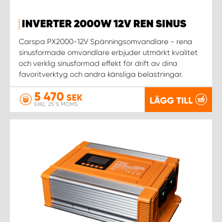
WORK SYSTEM NORRKÖPING
INVERTER 2000W 12V REN SINUS
WORK SYSTEM SKELLEFTEÅ
Carspa PX2000-12V Spänningsomvandlare - rena
sinusformade omvandlare erbjuder utmärkt kvalitet
WORK SYSTEM SKÖVDE
och verklig sinusformad effekt för drift av dina
favoritverktyg och andra känsliga belastningar.
WORK SYSTEM STAFFANSTORP
5 470
SEK
LÄGG TILL
EXKL. 25 % MOMS
WORK SYSTEM STOCKHOLM NORR
WORK SYSTEM STOCKHOLM SYD
WORK SYSTEM SUNDSVALL
WORK SYSTEM TRESTAD
WORK SYSTEM UMEÅ