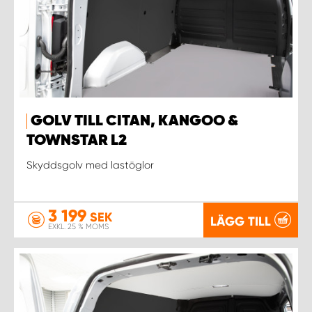
GOLV TILL CITAN, KANGOO &
TOWNSTAR L2
Skyddsgolv med lastöglor
3 199
SEK
LÄGG TILL
EXKL. 25 % MOMS