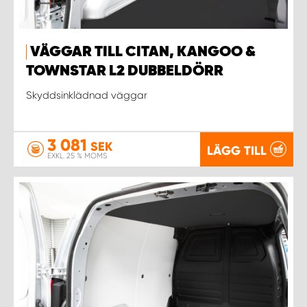
VÄGGAR TILL CITAN, KANGOO &
TOWNSTAR L2 DUBBELDÖRR
Skyddsinklädnad väggar
3 081
SEK
LÄGG TILL
EXKL. 25 % MOMS