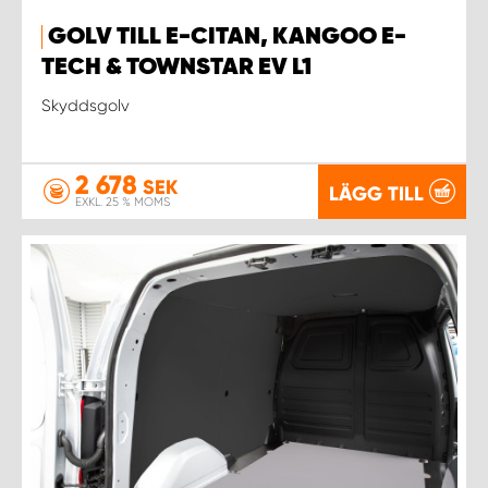
GOLV TILL E-CITAN, KANGOO E-
WORK SYSTEM UPPSALA
TECH & TOWNSTAR EV L1
Skyddsgolv
WORK SYSTEM VARBERG
WORK SYSTEM VÄRNAMO
2 678
SEK
LÄGG TILL
EXKL. 25 % MOMS
WORK SYSTEM VÄSTERÅS
WORK SYSTEM VÄXJÖ
WORK SYSTEM ÖREBRO
WORK SYSTEM ÖSTERSUND