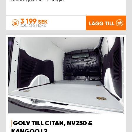
3 199
SEK
LÄGG TILL
EXKL. 25 % MOMS
GOLV TILL CITAN, NV250 &
KANGOO L2