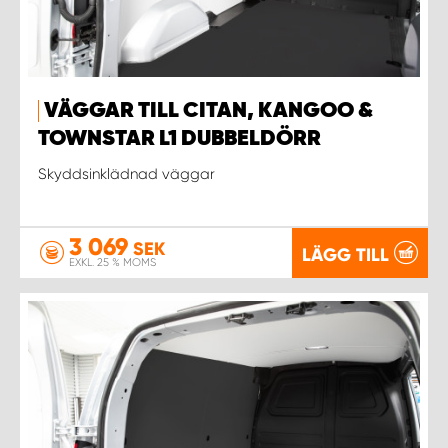
VÄGGAR TILL CITAN, KANGOO &
TOWNSTAR L1 DUBBELDÖRR
Skyddsinklädnad väggar
3 069
SEK
LÄGG TILL
EXKL. 25 % MOMS