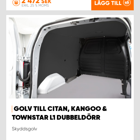
2 472
SEK
LÄGG TILL
EXKL. 25 % MOMS
GOLV TILL CITAN, KANGOO &
TOWNSTAR L1 DUBBELDÖRR
Skyddsgolv