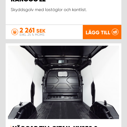
Skyddsgolv med lastöglor och kantlist.
2 261
SEK
LÄGG TILL
EXKL. 25 % MOMS