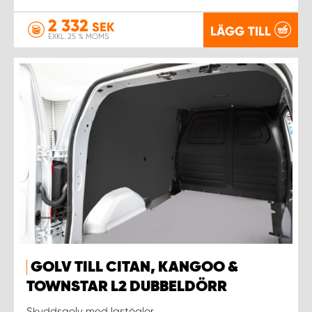
2 332
SEK
LÄGG TILL
EXKL. 25 % MOMS
GOLV TILL CITAN, KANGOO &
TOWNSTAR L2 DUBBELDÖRR
Skyddsgolv med lastöglor