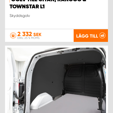
WORK SYSTEM NORRKÖPING
TOWNSTAR L1
WORK SYSTEM SKELLEFTEÅ
Skyddsgolv
WORK SYSTEM SKÖVDE
2 332
SEK
LÄGG TILL
EXKL. 25 % MOMS
WORK SYSTEM STAFFANSTORP
WORK SYSTEM STOCKHOLM NORR
WORK SYSTEM STOCKHOLM SYD
WORK SYSTEM SUNDSVALL
WORK SYSTEM TRESTAD
WORK SYSTEM UMEÅ