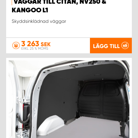
VÄGGAR TILL CITAN, NV250 &
KANGOO L1
Skyddsinklädnad väggar
3 263
SEK
LÄGG TILL
EXKL. 25 % MOMS