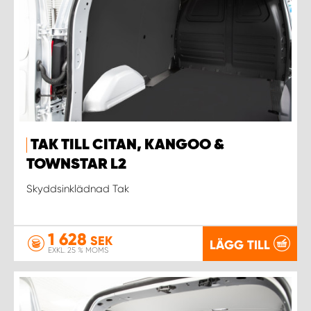
TAK TILL CITAN, KANGOO &
TOWNSTAR L2
Skyddsinklädnad Tak
1 628
SEK
LÄGG TILL
EXKL. 25 % MOMS