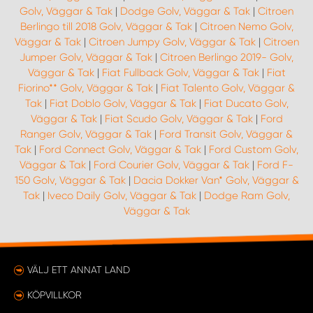
Golv, Väggar & Tak
|
Dodge Golv, Väggar & Tak
|
Citroen
Berlingo till 2018 Golv, Väggar & Tak
|
Citroen Nemo Golv,
Väggar & Tak
|
Citroen Jumpy Golv, Väggar & Tak
|
Citroen
Jumper Golv, Väggar & Tak
|
Citroen Berlingo 2019- Golv,
Väggar & Tak
|
Fiat Fullback Golv, Väggar & Tak
|
Fiat
Fiorino** Golv, Väggar & Tak
|
Fiat Talento Golv, Väggar &
Tak
|
Fiat Doblo Golv, Väggar & Tak
|
Fiat Ducato Golv,
Väggar & Tak
|
Fiat Scudo Golv, Väggar & Tak
|
Ford
Ranger Golv, Väggar & Tak
|
Ford Transit Golv, Väggar &
Tak
|
Ford Connect Golv, Väggar & Tak
|
Ford Custom Golv,
Väggar & Tak
|
Ford Courier Golv, Väggar & Tak
|
Ford F-
150 Golv, Väggar & Tak
|
Dacia Dokker Van* Golv, Väggar &
Tak
|
Iveco Daily Golv, Väggar & Tak
|
Dodge Ram Golv,
Väggar & Tak
VÄLJ ETT ANNAT LAND
KÖPVILLKOR