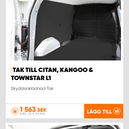
TAK TILL CITAN, KANGOO &
TOWNSTAR L1
Skyddsinklädnad Tak
1 563
SEK
LÄGG TILL
EXKL. 25 % MOMS