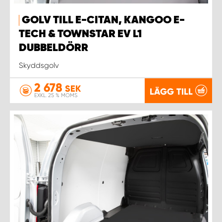
GOLV TILL E-CITAN, KANGOO E-
TECH & TOWNSTAR EV L1
DUBBELDÖRR
Skyddsgolv
2 678
SEK
LÄGG TILL
EXKL. 25 % MOMS