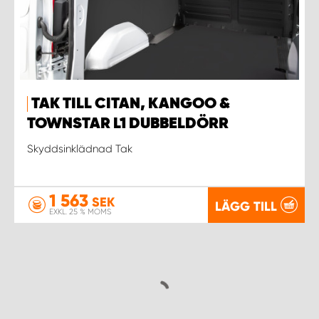
TAK TILL CITAN, KANGOO &
TOWNSTAR L1 DUBBELDÖRR
Skyddsinklädnad Tak
1 563
SEK
LÄGG TILL
EXKL. 25 % MOMS