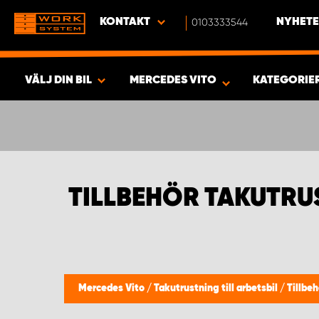
KONTAKT
0103333544
NYHETE
VÄLJ DIN BIL
MERCEDES VITO
KATEGORIE
SÖK & VISA RESULTAT -
461
PRODUKTER
TILLBEHÖR TAKUTRU
Mercedes Vito
/
Takutrustning till arbetsbil
/
Tillbe