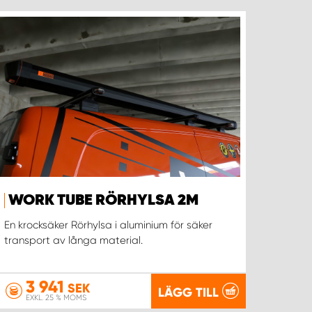
WORK TUBE RÖRHYLSA 2M
En krocksäker Rörhylsa i aluminium för säker
transport av långa material.
3 941
SEK
LÄGG TILL
EXKL. 25 % MOMS