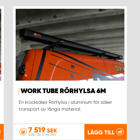
WORK TUBE RÖRHYLSA 6M
En krocksäker Rörhylsa i aluminium för säker
transport av långa material.
7 519
SEK
LÄGG TILL
EXKL. 25 % MOMS