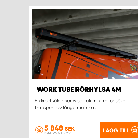
WORK TUBE RÖRHYLSA 4M
En krocksäker Rörhylsa i aluminium för säker
transport av långa material.
5 848
SEK
LÄGG TILL
EXKL. 25 % MOMS