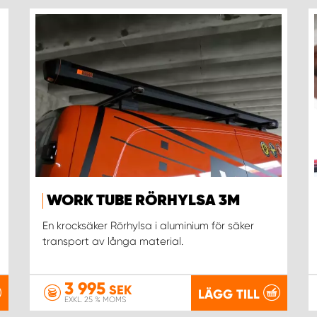
WORK TUBE RÖRHYLSA 3M
En krocksäker Rörhylsa i aluminium för säker
transport av långa material.
3 995
SEK
LÄGG TILL
EXKL. 25 % MOMS