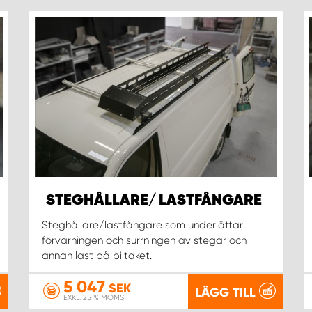
STEGHÅLLARE/ LASTFÅNGARE
Steghållare/lastfångare som underlättar
förvarningen och surrningen av stegar och
annan last på biltaket.
5 047
SEK
LÄGG TILL
EXKL. 25 % MOMS