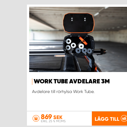
WORK TUBE AVDELARE 3M
Avdelare till rörhylsa Work Tube.
869
SEK
LÄGG TILL
EXKL. 25 % MOMS