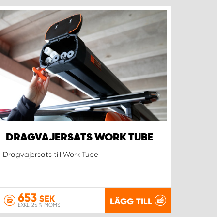
DRAGVAJERSATS WORK TUBE
Dragvajersats till Work Tube
653
SEK
LÄGG TILL
EXKL. 25 % MOMS