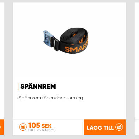
SPÄNNREM
Spännrem för enklare surrning.
105
SEK
LÄGG TILL
EXKL. 25 % MOMS