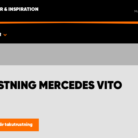
R & INSPIRATION
M
R
STNING MERCEDES VITO
hör takutrustning