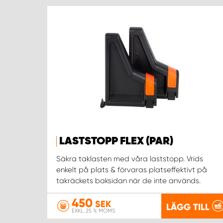
LASTSTOPP FLEX (PAR)
Säkra taklasten med våra laststopp. Vrids
enkelt på plats & förvaras platseffektivt på
takräckets baksidan när de inte används.
450
SEK
LÄGG TILL
EXKL. 25 % MOMS