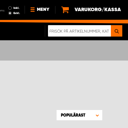
Inkl.
VARUKORG/KASSA
MENY
oms
Exkl.
NYHETER
OM OSS
HÅLLBARHET
KÖPVILLKOR
LEDIGA JOBB
ETT RIKTIGT KROCKTEST
POPULÄRAST