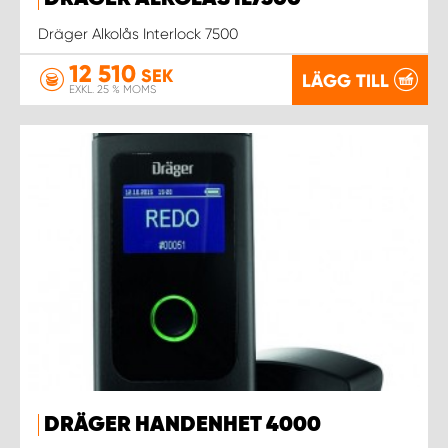
WORK SYSTEM NORRKÖPING
Dräger Alkolås Interlock 7500
WORK SYSTEM SKELLEFTEÅ
12 510
SEK
LÄGG TILL
EXKL. 25 % MOMS
WORK SYSTEM SKÖVDE
WORK SYSTEM STAFFANSTORP
WORK SYSTEM STOCKHOLM NORR
WORK SYSTEM STOCKHOLM SYD
WORK SYSTEM SUNDSVALL
WORK SYSTEM TRESTAD
DRÄGER HANDENHET 4000
WORK SYSTEM UMEÅ