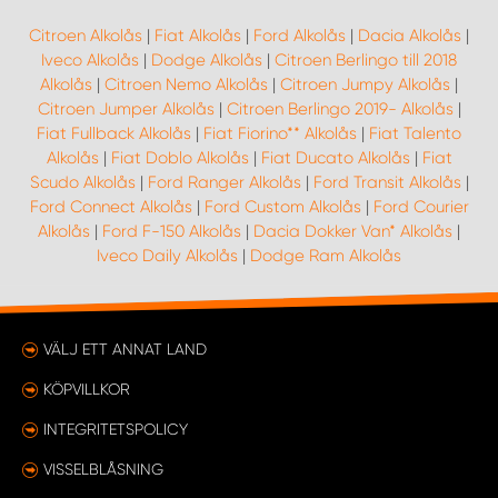
Citroen Alkolås
|
Fiat Alkolås
|
Ford Alkolås
|
Dacia Alkolås
|
Iveco Alkolås
|
Dodge Alkolås
|
Citroen Berlingo till 2018
Alkolås
|
Citroen Nemo Alkolås
|
Citroen Jumpy Alkolås
|
Citroen Jumper Alkolås
|
Citroen Berlingo 2019- Alkolås
|
Fiat Fullback Alkolås
|
Fiat Fiorino** Alkolås
|
Fiat Talento
Alkolås
|
Fiat Doblo Alkolås
|
Fiat Ducato Alkolås
|
Fiat
Scudo Alkolås
|
Ford Ranger Alkolås
|
Ford Transit Alkolås
|
Ford Connect Alkolås
|
Ford Custom Alkolås
|
Ford Courier
Alkolås
|
Ford F-150 Alkolås
|
Dacia Dokker Van* Alkolås
|
Iveco Daily Alkolås
|
Dodge Ram Alkolås
VÄLJ ETT ANNAT LAND
KÖPVILLKOR
INTEGRITETSPOLICY
VISSELBLÅSNING