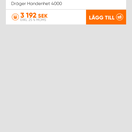
Dräger Handenhet 4000
3 192
WORK SYSTEM UPPSALA
SEK
LÄGG TILL
EXKL. 25 % MOMS
WORK SYSTEM VARBERG
WORK SYSTEM VÄRNAMO
WORK SYSTEM VÄSTERÅS
WORK SYSTEM VÄXJÖ
WORK SYSTEM ÖREBRO
WORK SYSTEM ÖSTERSUND