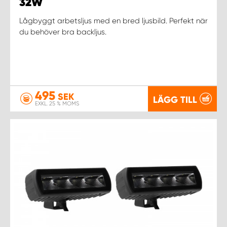
WORK SYSTEM NORRKÖPING
32W
Lågbyggt arbetsljus med en bred ljusbild. Perfekt när
WORK SYSTEM SKELLEFTEÅ
du behöver bra backljus.
WORK SYSTEM SKÖVDE
WORK SYSTEM STAFFANSTORP
495
SEK
LÄGG TILL
EXKL. 25 % MOMS
WORK SYSTEM STOCKHOLM NORR
WORK SYSTEM STOCKHOLM SYD
WORK SYSTEM SUNDSVALL
WORK SYSTEM TRESTAD
WORK SYSTEM UMEÅ