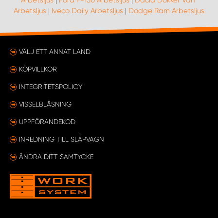
Arbetsljus
|
Ford F-150 Arbetsljus
|
Dacia Dokker Van*
Arbetsljus
|
Iveco Daily Arbetsljus
|
Dodge Ram Arbetsljus
VÄLJ ETT ANNAT LAND
KÖPVILLKOR
INTEGRITETSPOLICY
VISSELBLÅSNING
UPPFÖRANDEKOD
INREDNING TILL SLÄPVAGN
ÄNDRA DITT SAMTYCKE