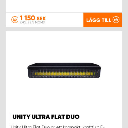
1 150
SEK
LÄGG TILL
EXKL. 25 % MOMS
UNITY ULTRA FLAT DUO
Unity Ultra Flat Duo är ett kompakt, kraftfullt E-