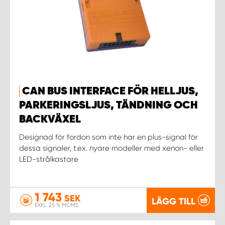
CAN BUS INTERFACE FÖR HELLJUS,
PARKERINGSLJUS, TÄNDNING OCH
BACKVÄXEL
Designad för fordon som inte har en plus-signal för
dessa signaler, t.ex. nyare modeller med xenon- eller
LED-strålkastare
1 743
SEK
LÄGG TILL
EXKL. 25 % MOMS