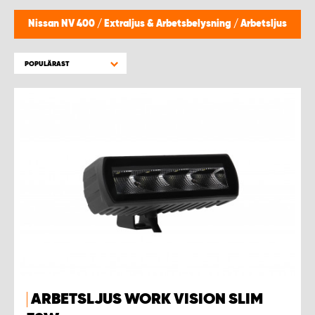
WORK SYSTEM HELSINGBORG
Nissan NV 400
/
Extraljus & Arbetsbelysning
/
Arbetsljus
WORK SYSTEM JÖNKÖPING
POPULÄRAST
WORK SYSTEM KALMAR
WORK SYSTEM KARLSTAD
WORK SYSTEM KIRUNA
WORK SYSTEM KRISTIANSTAD
WORK SYSTEM LINKÖPING
WORK SYSTEM LULEÅ
ARBETSLJUS WORK VISION SLIM