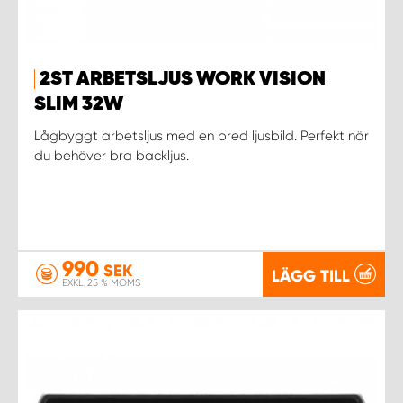
WORK SYSTEM UPPSALA
2ST ARBETSLJUS WORK VISION
WORK SYSTEM VARBERG
SLIM 32W
Lågbyggt arbetsljus med en bred ljusbild. Perfekt när
WORK SYSTEM VÄRNAMO
du behöver bra backljus.
WORK SYSTEM VÄSTERÅS
WORK SYSTEM VÄXJÖ
990
SEK
LÄGG TILL
EXKL. 25 % MOMS
WORK SYSTEM ÖREBRO
WORK SYSTEM ÖSTERSUND