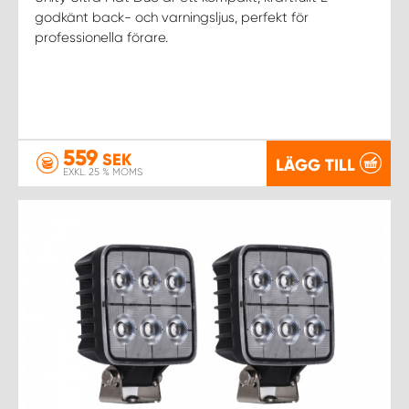
godkänt back- och varningsljus, perfekt för
professionella förare.
559
SEK
LÄGG TILL
EXKL. 25 % MOMS