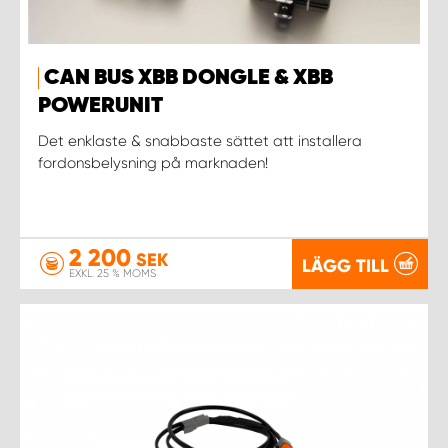
WORK SYSTEM UPPSALA
CAN BUS XBB DONGLE & XBB
POWERUNIT
WORK SYSTEM VARBERG
Det enklaste & snabbaste sättet att installera
WORK SYSTEM VÄRNAMO
fordonsbelysning på marknaden!
WORK SYSTEM VÄSTERÅS
2 200
SEK
LÄGG TILL
WORK SYSTEM VÄXJÖ
EXKL. 25 % MOMS
WORK SYSTEM ÖREBRO
WORK SYSTEM ÖSTERSUND