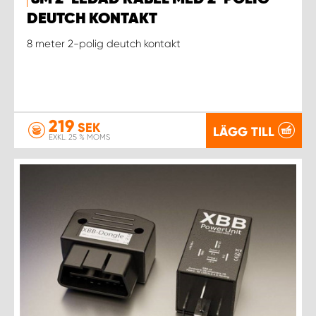
WORK SYSTEM NORRKÖPING
DEUTCH KONTAKT
WORK SYSTEM SKELLEFTEÅ
8 meter 2-polig deutch kontakt
WORK SYSTEM SKÖVDE
WORK SYSTEM STAFFANSTORP
219
SEK
LÄGG TILL
EXKL. 25 % MOMS
WORK SYSTEM STOCKHOLM NORR
WORK SYSTEM STOCKHOLM SYD
WORK SYSTEM SUNDSVALL
WORK SYSTEM TRESTAD
WORK SYSTEM UMEÅ