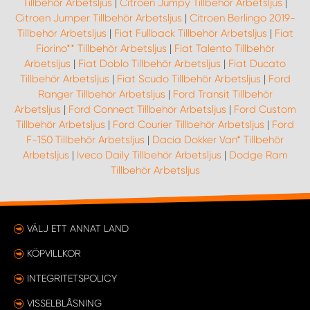
Tillbehör Arbetsljus
|
Citroen Jumpy Tillbehör Arbetsljus
|
Citroen Jumper Tillbehör Arbetsljus
|
Citroen Berlingo 2019-
Tillbehör Arbetsljus
|
Fiat Fullback Tillbehör Arbetsljus
|
Fiat
Fiorino** Tillbehör Arbetsljus
|
Fiat Talento Tillbehör
Arbetsljus
|
Fiat Doblo Tillbehör Arbetsljus
|
Fiat Ducato
Tillbehör Arbetsljus
|
Fiat Scudo Tillbehör Arbetsljus
|
Ford
Ranger Tillbehör Arbetsljus
|
Ford Transit Tillbehör
Arbetsljus
|
Ford Connect Tillbehör Arbetsljus
|
Ford Custom
Tillbehör Arbetsljus
|
Ford Courier Tillbehör Arbetsljus
|
Ford
F-150 Tillbehör Arbetsljus
|
Dacia Dokker Van* Tillbehör
Arbetsljus
|
Iveco Daily Tillbehör Arbetsljus
|
Dodge Ram
Tillbehör Arbetsljus
VÄLJ ETT ANNAT LAND
KÖPVILLKOR
INTEGRITETSPOLICY
VISSELBLÅSNING