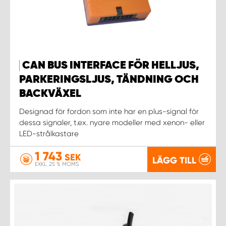
CAN BUS INTERFACE FÖR HELLJUS,
PARKERINGSLJUS, TÄNDNING OCH
BACKVÄXEL
Designad för fordon som inte har en plus-signal för
dessa signaler, t.ex. nyare modeller med xenon- eller
LED-strålkastare
1 743
SEK
LÄGG TILL
EXKL. 25 % MOMS