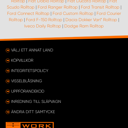
Rolltop
|
Fiat Doblo Rolltop
|
Fiat Ducato Rolltop
|
Fiat
Scudo Rolltop
|
Ford Ranger Rolltop
|
Ford Transit Rolltop
|
Ford Connect Rolltop
|
Ford Custom Rolltop
|
Ford Courier
WORK SYSTEM UPPSALA
Rolltop
|
Ford F-150 Rolltop
|
Dacia Dokker Van* Rolltop
|
Iveco Daily Rolltop
|
Dodge Ram Rolltop
WORK SYSTEM VARBERG
WORK SYSTEM VÄRNAMO
VÄLJ ETT ANNAT LAND
KÖPVILLKOR
WORK SYSTEM VÄSTERÅS
INTEGRITETSPOLICY
WORK SYSTEM VÄXJÖ
VISSELBLÅSNING
UPPFÖRANDEKOD
WORK SYSTEM ÖREBRO
INREDNING TILL SLÄPVAGN
WORK SYSTEM ÖSTERSUND
ÄNDRA DITT SAMTYCKE