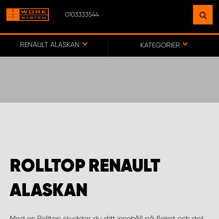
0103333544
HITTA EN ANLÄGGNING
NÄRA DIG
RENAULT ALASKAN
KATEGORIER
GÅ TILL KARTA
WORK SYSTEM SVERIGE
WORK SYSTEM BORÅS
ROLLTOP RENAULT
WORK SYSTEM FALUN
ALASKAN
WORK SYSTEM GÖTEBORG ARÖD
Med en Rolltop skyddar du ditt innehåll på flaket och det