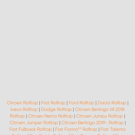
WORK SYSTEM NORRKÖPING
WORK SYSTEM SKELLEFTEÅ
WORK SYSTEM SKÖVDE
WORK SYSTEM STAFFANSTORP
WORK SYSTEM STOCKHOLM NORR
WORK SYSTEM STOCKHOLM SYD
WORK SYSTEM SUNDSVALL
Citroen Rolltop
|
Fiat Rolltop
|
Ford Rolltop
|
Dacia Rolltop
|
Iveco Rolltop
|
Dodge Rolltop
|
Citroen Berlingo till 2018
Rolltop
|
Citroen Nemo Rolltop
|
Citroen Jumpy Rolltop
|
WORK SYSTEM TRESTAD
Citroen Jumper Rolltop
|
Citroen Berlingo 2019- Rolltop
|
Fiat Fullback Rolltop
|
Fiat Fiorino** Rolltop
|
Fiat Talento
WORK SYSTEM UMEÅ