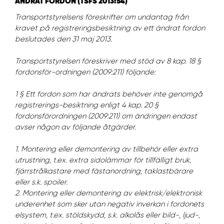
ÄNDRAT FORDON (TSFS 2013:54)
Transportstyrelsens föreskrifter om undantag från
kravet på registreringsbesiktning av ett ändrat fordon
beslutades den 31 maj 2013.
Transportstyrelsen föreskriver med stöd av 8 kap. 18 §
fordonsför-ordningen (2009:211) följande:
1 § Ett fordon som har ändrats behöver inte genomgå
registrerings-besiktning enligt 4 kap. 20 §
fordonsförordningen (2009:211) om ändringen endast
avser någon av följande åtgärder.
1. Montering eller demontering av tillbehör eller extra
utrustning, t.ex. extra sidolämmar för tillfälligt bruk,
fjärrstrålkastare med fästanordning, taklastbärare
eller s.k. spoiler.
2. Montering eller demontering av elektrisk/elektronisk
underenhet som sker utan negativ inverkan i fordonets
elsystem, t.ex. stöldskydd, s.k. alkolås eller bild-, ljud-,