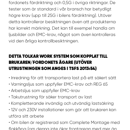
fordonets färdriktning och 0,5G i övriga riktningar. De
tester som är standard i vår bransch har betydligt
WORK SYSTEM UPPSALA
högre krav (upp till 25G i bilens färdriktning). Utöver
detta kontrollerar besiktningen även att produkterna
har korrekt märkning. Det kan till exempel handla om
WORK SYSTEM VARBERG
ljusbilder och EMC-krav, något som även kontrolleras
vid den årliga kontrollbesiktningen.
WORK SYSTEM VÄRNAMO
DETTA TOLKAR WORK SYSTEM SOM KOPPLAT TILL
WORK SYSTEM VÄSTERÅS
BRUKAREN/FORDONETS ÄGARE (UTÖVER
UTRUSTNINGEN SOM ANGES I TSFS 2013:54)
• Inredning för att transportera last på ett säkert sätt
WORK SYSTEM VÄXJÖ
• Varningsljus som uppfyller EMC-krav och REG 65
• Arbetsljus som uppfyller EMC-krav
WORK SYSTEM ÖREBRO
• Takutrustning för säker transport av last
• Kompletterande invändig och utvändig lastsäkring
• 12V och 230V installationer som gör att brukaren kan
WORK SYSTEM ÖSTERSUND
utföra sitt arbete
• Om bilen är registrerad som Complete Montage med
flakkåpa (om denna inte ökar frontarean med mer än