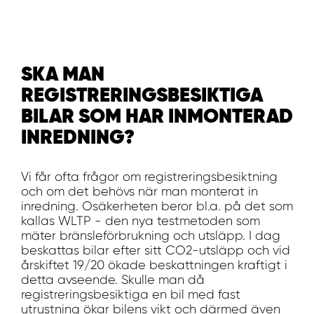
WORK SYSTEM HELSINGBORG
WORK SYSTEM JÖNKÖPING
SKA MAN
WORK SYSTEM KALMAR
REGISTRERINGSBESIKTIGA
BILAR SOM HAR INMONTERAD
WORK SYSTEM KARLSTAD
INREDNING?
WORK SYSTEM KIRUNA
Vi får ofta frågor om registreringsbesiktning
och om det behövs när man monterat in
WORK SYSTEM KRISTIANSTAD
inredning. Osäkerheten beror bl.a. på det som
kallas WLTP - den nya testmetoden som
mäter bränsleförbrukning och utsläpp. I dag
WORK SYSTEM LINKÖPING
beskattas bilar efter sitt CO2-utsläpp och vid
årskiftet 19/20 ökade beskattningen kraftigt i
WORK SYSTEM LULEÅ
detta avseende. Skulle man då
registreringsbesiktiga en bil med fast
utrustning ökar bilens vikt och därmed även