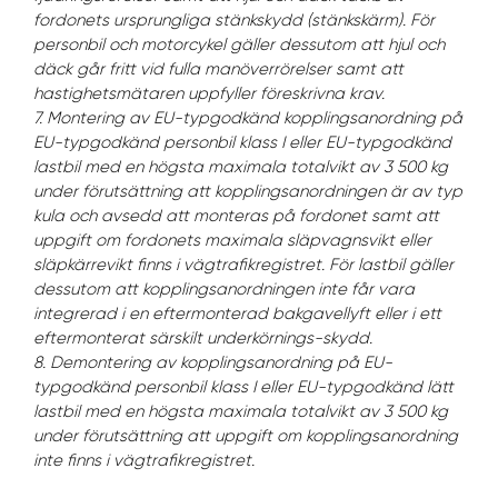
fordonets ursprungliga stänkskydd (stänkskärm). För
personbil och motorcykel gäller dessutom att hjul och
däck går fritt vid fulla manöverrörelser samt att
hastighetsmätaren uppfyller föreskrivna krav.
7. Montering av EU-typgodkänd kopplingsanordning på
EU-typgodkänd personbil klass I eller EU-typgodkänd
lastbil med en högsta maximala totalvikt av 3 500 kg
under förutsättning att kopplingsanordningen är av typ
kula och avsedd att monteras på fordonet samt att
uppgift om fordonets maximala släpvagnsvikt eller
släpkärrevikt finns i vägtrafikregistret. För lastbil gäller
dessutom att kopplingsanordningen inte får vara
integrerad i en eftermonterad bakgavellyft eller i ett
eftermonterat särskilt underkörnings-skydd.
8. Demontering av kopplingsanordning på EU-
typgodkänd personbil klass I eller EU-typgodkänd lätt
lastbil med en högsta maximala totalvikt av 3 500 kg
under förutsättning att uppgift om kopplingsanordning
inte finns i vägtrafikregistret.