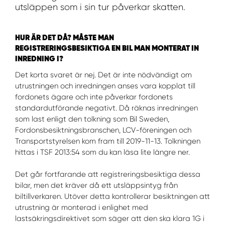
WORK SYSTEM NORRKÖPING
utsläppen som i sin tur påverkar skatten.
WORK SYSTEM SKELLEFTEÅ
HUR ÄR DET DÅ? MÅSTE MAN
REGISTRERINGSBESIKTIGA EN BIL MAN MONTERAT IN
WORK SYSTEM SKÖVDE
INREDNING I?
Det korta svaret är nej. Det är inte nödvändigt om
WORK SYSTEM STAFFANSTORP
utrustningen och inredningen anses vara kopplat till
fordonets ägare och inte påverkar fordonets
standardutförande negativt. Då räknas inredningen
WORK SYSTEM STOCKHOLM NORR
som last enligt den tolkning som Bil Sweden,
Fordonsbesiktningsbranschen, LCV-föreningen och
WORK SYSTEM STOCKHOLM SYD
Transportstyrelsen kom fram till 2019-11-13. Tolkningen
hittas i TSF 2013:54 som du kan läsa lite längre ner.
WORK SYSTEM SUNDSVALL
Det går fortfarande att registreringsbesiktiga dessa
bilar, men det kräver då ett utsläppsintyg från
WORK SYSTEM TRESTAD
biltillverkaren. Utöver detta kontrollerar besiktningen att
utrustning är monterad i enlighet med
lastsäkringsdirektivet som säger att den ska klara 1G i
WORK SYSTEM UMEÅ