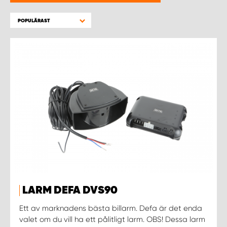
WORK SYSTEM HELSINGBORG
POPULÄRAST
WORK SYSTEM JÖNKÖPING
WORK SYSTEM KALMAR
WORK SYSTEM KARLSTAD
WORK SYSTEM KIRUNA
WORK SYSTEM KRISTIANSTAD
WORK SYSTEM LINKÖPING
LARM DEFA DVS90
WORK SYSTEM LULEÅ
Ett av marknadens bästa billarm. Defa är det enda
valet om du vill ha ett pålitligt larm. OBS! Dessa larm