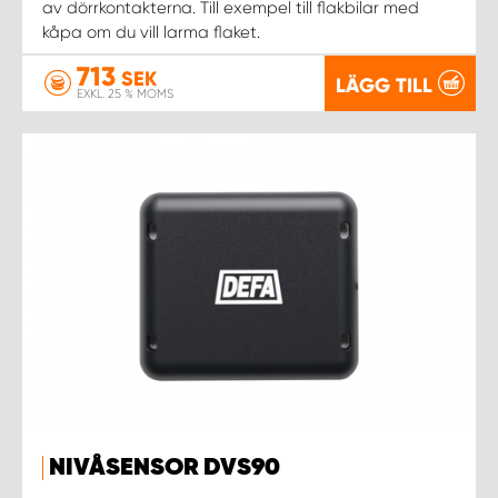
av dörrkontakterna. Till exempel till flakbilar med
kåpa om du vill larma flaket.
WORK SYSTEM UPPSALA
713
SEK
LÄGG TILL
EXKL. 25 % MOMS
WORK SYSTEM VARBERG
WORK SYSTEM VÄRNAMO
WORK SYSTEM VÄSTERÅS
WORK SYSTEM VÄXJÖ
WORK SYSTEM ÖREBRO
WORK SYSTEM ÖSTERSUND
NIVÅSENSOR DVS90