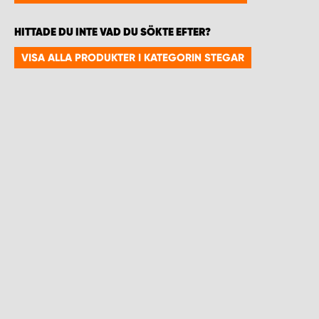
WORK SYSTEM HELSINGBORG
HITTADE DU INTE VAD DU SÖKTE EFTER?
WORK SYSTEM JÖNKÖPING
VISA ALLA PRODUKTER I KATEGORIN STEGAR
WORK SYSTEM KALMAR
WORK SYSTEM KARLSTAD
WORK SYSTEM KIRUNA
WORK SYSTEM KRISTIANSTAD
WORK SYSTEM LINKÖPING
WORK SYSTEM LULEÅ