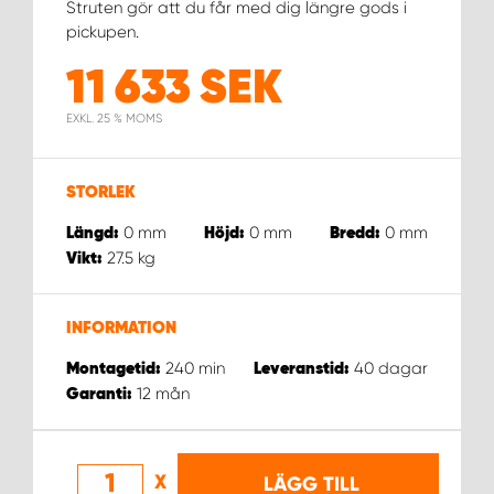
WORK SYSTEM NORRKÖPING
Struten gör att du får med dig längre gods i
pickupen.
WORK SYSTEM SKELLEFTEÅ
11 633
SEK
EXKL. 25 % MOMS
WORK SYSTEM SKÖVDE
WORK SYSTEM STAFFANSTORP
STORLEK
0
mm
0
mm
0
mm
Längd:
Höjd:
Bredd:
WORK SYSTEM STOCKHOLM NORR
27.5
kg
Vikt:
WORK SYSTEM STOCKHOLM SYD
INFORMATION
WORK SYSTEM SUNDSVALL
240
min
40
dagar
Montagetid:
Leveranstid:
12
mån
Garanti:
WORK SYSTEM TRESTAD
X
LÄGG TILL
WORK SYSTEM UMEÅ