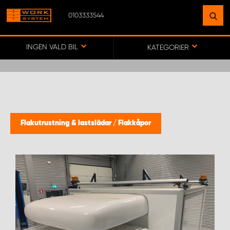
0103333544
HITTA EN ANLÄGGNING
NÄRA DIG
INGEN VALD BIL
KATEGORIER
GÅ TILL KARTA
WORK SYSTEM SVERIGE
Flakutrustning & lastslädar
/
Flakkåpor
WORK SYSTEM BORÅS
WORK SYSTEM FALUN
WORK SYSTEM GÖTEBORG ARÖD