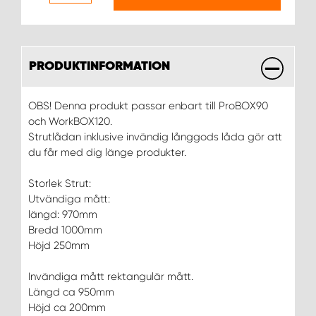
WORK SYSTEM UPPSALA
PRODUKTINFORMATION
WORK SYSTEM VARBERG
OBS! Denna produkt passar enbart till ProBOX90
WORK SYSTEM VÄRNAMO
och WorkBOX120.
Strutlådan inklusive invändig långgods låda gör att
WORK SYSTEM VÄSTERÅS
du får med dig länge produkter.
Storlek Strut:
WORK SYSTEM VÄXJÖ
Utvändiga mått:
längd: 970mm
WORK SYSTEM ÖREBRO
Bredd 1000mm
Höjd 250mm
WORK SYSTEM ÖSTERSUND
Invändiga mått rektangulär mått.
Längd ca 950mm
Höjd ca 200mm