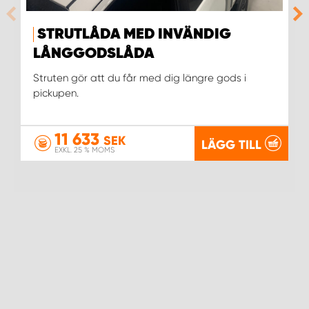
STRUTLÅDA MED INVÄNDIG
LÅNGGODSLÅDA
Struten gör att du får med dig längre gods i
pickupen.
11 633
SEK
LÄGG TILL
EXKL. 25 % MOMS