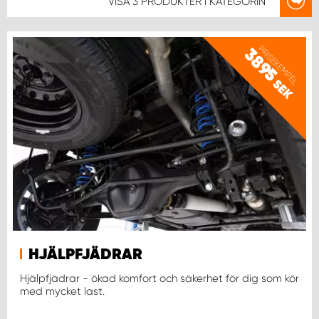
VISA
3 PRODUKTER
I KATEGORIN
PRISEXEMPEL
3895
SEK
HJÄLPFJÄDRAR
Hjälpfjädrar - ökad komfort och säkerhet för dig som kör
med mycket last.