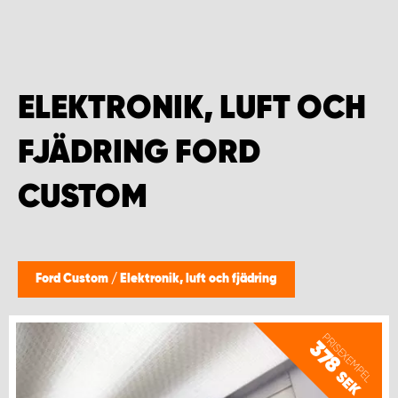
WORK SYSTEM HELSINGBORG
WORK SYSTEM JÖNKÖPING
ELEKTRONIK, LUFT OCH
WORK SYSTEM KALMAR
FJÄDRING FORD
WORK SYSTEM KARLSTAD
CUSTOM
WORK SYSTEM KIRUNA
WORK SYSTEM KRISTIANSTAD
Ford Custom
/
Elektronik, luft och fjädring
WORK SYSTEM LINKÖPING
PRISEXEMPEL
378
WORK SYSTEM LULEÅ
SEK