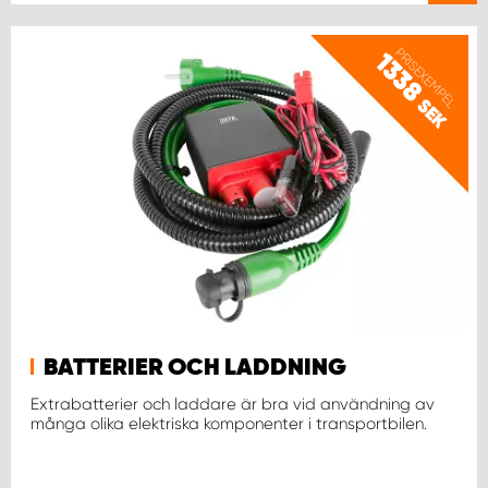
WORK SYSTEM UPPSALA
PRISEXEMPEL
1338
SEK
WORK SYSTEM VARBERG
WORK SYSTEM VÄRNAMO
WORK SYSTEM VÄSTERÅS
WORK SYSTEM VÄXJÖ
WORK SYSTEM ÖREBRO
BATTERIER OCH LADDNING
Extrabatterier och laddare är bra vid användning av
WORK SYSTEM ÖSTERSUND
många olika elektriska komponenter i transportbilen.