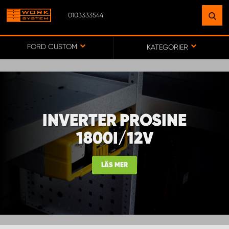
0103333544
HITTA EN ANLÄGGNING
NÄRA DIG
FORD CUSTOM
KATEGORIER
GÅ TILL KARTA
INVERTER PROSINE
WORK SYSTEM SVERIGE
1800I/12V
WORK SYSTEM BORÅS
LÄS MER
WORK SYSTEM FALUN
WORK SYSTEM GÖTEBORG ARÖD