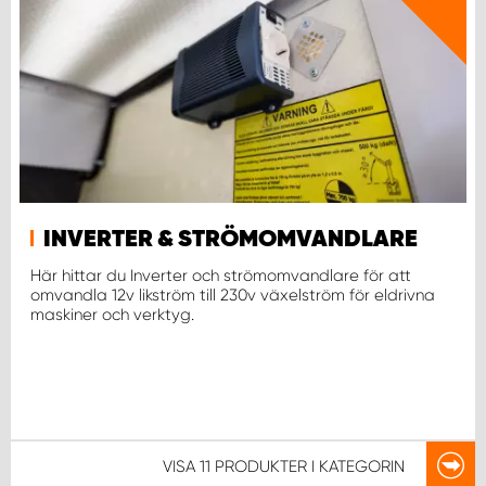
WORK SYSTEM NORRKÖPING
WORK SYSTEM SKELLEFTEÅ
WORK SYSTEM SKÖVDE
WORK SYSTEM STAFFANSTORP
INVERTER & STRÖMOMVANDLARE
WORK SYSTEM STOCKHOLM NORR
Här hittar du Inverter och strömomvandlare för att
omvandla 12v likström till 230v växelström för eldrivna
WORK SYSTEM STOCKHOLM SYD
maskiner och verktyg.
WORK SYSTEM SUNDSVALL
WORK SYSTEM TRESTAD
VISA
11 PRODUKTER
I KATEGORIN
WORK SYSTEM UMEÅ