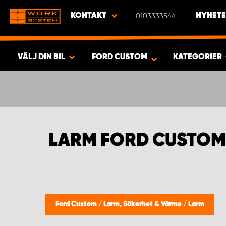
KONTAKT
0103333544
NYHETE
VÄLJ DIN BIL
FORD CUSTOM
KATEGORIER
SÖK & VISA RESULTAT -
493
PRODUKTER
LARM FORD CUSTOM
Ford Custom
/
Larm, Säkerhet & Värme
/
Larm