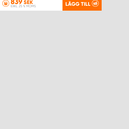
839
SEK
LÄGG TILL
EXKL. 25 % MOMS