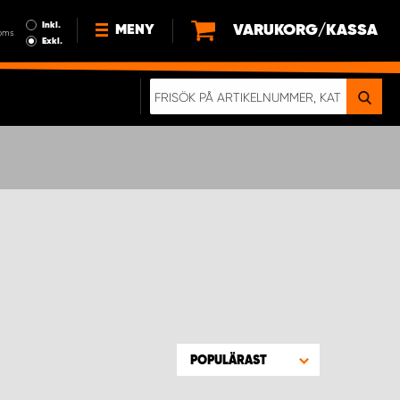
Inkl.
VARUKORG/KASSA
MENY
oms
Exkl.
NYHETER
OM OSS
HÅLLBARHET
KÖPVILLKOR
LEDIGA JOBB
ETT RIKTIGT KROCKTEST
POPULÄRAST