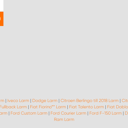
rm
|
Iveco Larm
|
Dodge Larm
|
Citroen Berlingo till 2018 Larm
|
Ci
 Fullback Larm
|
Fiat Fiorino** Larm
|
Fiat Talento Larm
|
Fiat Dobl
Larm
|
Ford Custom Larm
|
Ford Courier Larm
|
Ford F-150 Larm
|
D
Ram Larm